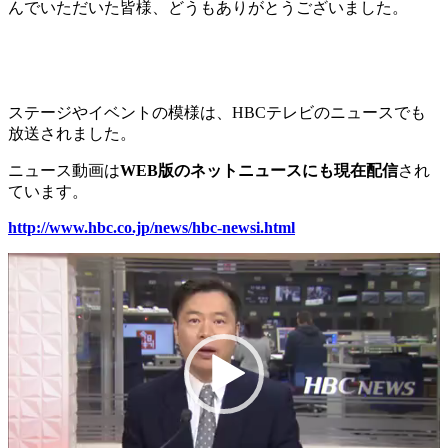
んでいただいた皆様、どうもありがとうございました。
ステージやイベントの模様は、HBCテレビのニュースでも
放送されました。
ニュース動画は
WEB版のネットニュースにも現在配信
され
ています。
http://www.hbc.co.jp/news/hbc-newsi.html
動
画
プ
レ
ー
ヤ
ー