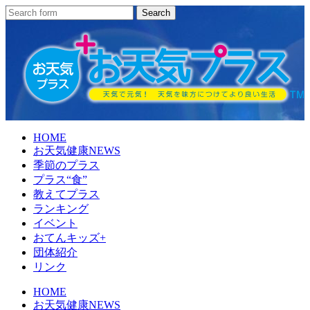
HOME
お天気健康NEWS
季節のプラス
プラス“食”
教えてプラス
ランキング
イベント
おてんキッズ+
団体紹介
リンク
HOME
お天気健康NEWS