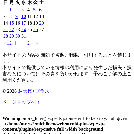
日
月
火
水
木
金
土
1
2
3
4
5
6
7
8
9
10
11
12
13
14
15
16
17
18
19
20
21
22
23
24
25
26
27
28
29
30
31
« 12月
2月 »
本サイトの内容を無断で複製、転載、引用することを禁じま
す。
本サイトで提供している情報の利用により発生した損失・損
害などについてはその責を負いかねます。予めご了解の上ご
利用ください。
© 2026
お天気+プラス
ページトップへ ↑
Warning
: array_filter() expects parameter 1 to be array, null given
in
/home/users/2/michiloco/web/otenki-plus/wp/wp-
content/plugins/responsive-full-width-background-