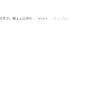
地
域防災に関する講習会』で今年も …
続きを読む
域
防
災
に
関
す
る
講
習
会
（9/1
北
見）