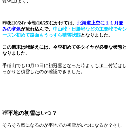
報WEBより】
昨夜(10/24)~今朝(10/25)にかけては、
北海道上空に１１月並
みの寒気
が流れ込んで、
中山峠・日勝峠などの主要峠で今シ
ーズン初めて路面もうっすら積雪状態
となりました。
この週末は峠越えには、今季初めて冬タイヤが必要な状態と
なりました。
手稲山でも10月15日に初冠雪となった時よりも頂上付近はし
っかりと積雪したのが確認できました。
☃平地の初雪はいつ？
そろそろ気になるのが平地での初雪がいつになるか？そし