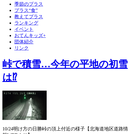
季節のプラス
プラス“食”
教えてプラス
ランキング
イベント
おてんキッズ+
団体紹介
リンク
峠で積雪…今年の平地の初雪
は⁉
10/24明け方の日勝峠の頂上付近の様子【北海道地区道路情