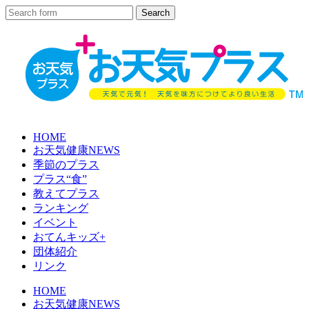
HOME
お天気健康NEWS
季節のプラス
プラス“食”
教えてプラス
ランキング
イベント
おてんキッズ+
団体紹介
リンク
HOME
お天気健康NEWS