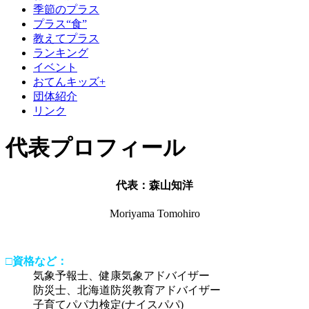
季節のプラス
プラス“食”
教えてプラス
ランキング
イベント
おてんキッズ+
団体紹介
リンク
代表プロフィール
代表：森山知洋
Moriyama Tomohiro
□資格など：
気象予報士、健康気象アドバイザー
防災士、北海道防災教育アドバイザー
子育てパパ力検定(ナイスパパ)