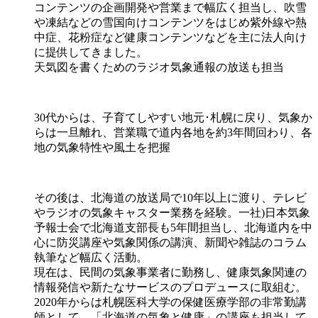
コンテンツの企画開発や営業まで幅広く担当し、吹雪
や凍結などの雪国向けコンテンツをはじめ紫外線や熱
中症、花粉症など健康コンテンツなどを主に法人向け
に提供してきました。
天気図を書くためのラジオ気象通報の放送も担当
30代からは、子育てしやすい地元･札幌に戻り、気象か
らは一旦離れ、営業職で道内各地を約3年間回わり、各
地の気象特性や風土を把握
その後は、北海道の放送局で10年以上に渡り、テレビ
やラジオの気象キャスター業務を経験。一社)日本気象
予報士会で北海道支部⾧も5年間担当し、北海道内を中
心に防災講座や気象関係の講演、新聞や雑誌のコラム
執筆など幅広く活動。
現在は、民間の気象事業者に勤務し、健康気象関連の
情報発信や新たなサービスのプロデュースに取組む。
2020年からは札幌医科大学の保健医療学部の非常勤講
師として、「北海道の気象と健康」の講座も担当して