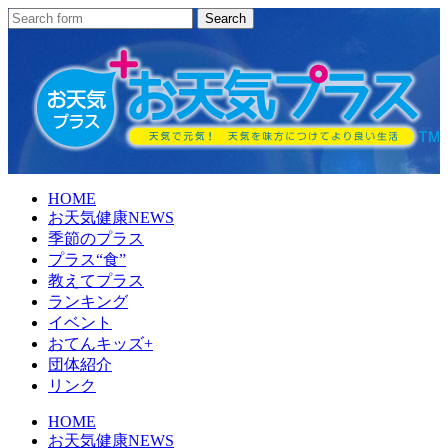
HOME
お天気健康NEWS
季節のプラス
プラス“食”
教えてプラス
ランキング
イベント
おてんキッズ+
団体紹介
リンク
HOME
お天気健康NEWS