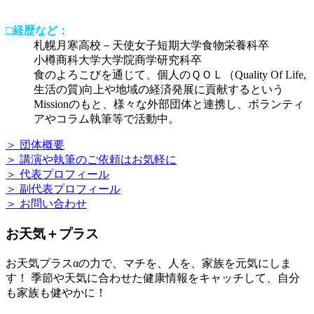
□経歴など：
札幌月寒高校－天使女子短期大学食物栄養科卒
小樽商科大学大学院商学研究科卒
食のよろこびを通じて、個人のＱＯＬ（Quality Of Life,
生活の質)向上や地域の経済発展に貢献するという
Missionのもと、様々な外部団体と連携し、ボランティ
アやコラム執筆等で活動中。
＞ 団体概要
＞ 講演や執筆のご依頼はお気軽に
＞ 代表プロフィール
＞ 副代表プロフィール
＞ お問い合わせ
お天気＋プラス
お天気プラスαの力で、マチを、人を、家族を元気にしま
す！ 季節や天気に合わせた健康情報をキャッチして、自分
も家族も健やかに！