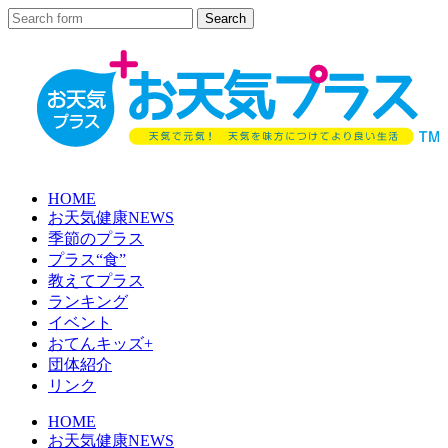
HOME
お天気健康NEWS
季節のプラス
プラス“食”
教えてプラス
ランキング
イベント
おてんキッズ+
団体紹介
リンク
HOME
お天気健康NEWS