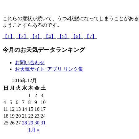
これらの症状が続いて、うつa状態になってしまうことがあ
まうことすらあるのです。
【1】
【2】
【3】
【4】
【5】
【6】
【7】
今月のお天気データランキング
お問い合わせ
お天気サイト･アプリ リンク集
2016年12月
日
月
火
水
木
金
土
1
2
3
4
5
6
7
8
9
10
11
12
13
14
15
16
17
18
19
20
21
22
23
24
25
26
27
28
29
30
31
1月 »