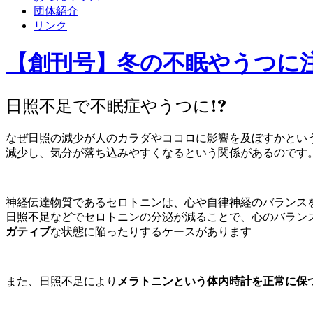
団体紹介
リンク
【創刊号】冬の不眠やうつに注
日照不足で不眠症やうつに!?
なぜ日照の減少が人のカラダやココロに影響を及ぼすかとい
減少し、気分が落ち込みやすくなるという関係があるのです
神経伝達物質であるセロトニンは、心や自律神経のバランス
日照不足などでセロトニンの分泌が減ることで、心のバラン
ガティブ
な状態に陥ったりするケースがあります
また、日照不足により
メラトニンという体内時計を正常に保