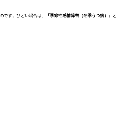
るのです。ひどい場合は、
『
季節性感情障害（冬季うつ病）
』
と