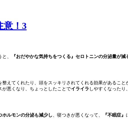
意！3
うと、
『
おだやかな気持ちをつくる
』
セロトニンの分泌量が減
。
を整えてくれたり、頭をスッキリされてくれる効果があること
スが悪くなり、ちょっとしたことで
イライラ
しやすくなったり
つホルモンの分泌も減少し
、寝つきが悪くなって、
『
不眠症
』