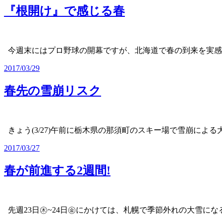
『根開け』で感じる春
今週末にはプロ野球の開幕ですが、北海道で春の到来を実
2017/03/29
春先の雪崩リスク
きょう(3/27)午前に栃木県の那須町のスキー場で雪崩による
2017/03/27
春が前進する2週間!
先週23日㊍~24日㊎にかけては、札幌で季節外れの大雪に