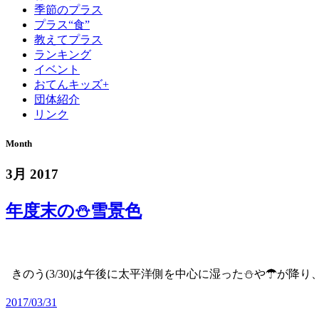
季節のプラス
プラス“食”
教えてプラス
ランキング
イベント
おてんキッズ+
団体紹介
リンク
Month
3月 2017
年度末の⛄雪景色
きのう(3/30)は午後に太平洋側を中心に湿った⛄や☂が降り
2017/03/31