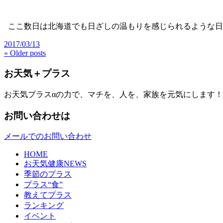
ここ数日は北海道でも日ざしの温もりを感じられるような
2017/03/13
« Older posts
お天気＋プラス
お天気プラスαの力で、マチを、人を、家族を元気にします！
お問い合わせは
メールでのお問い合わせ
HOME
お天気健康NEWS
季節のプラス
プラス“食”
教えてプラス
ランキング
イベント