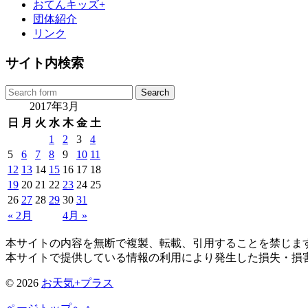
おてんキッズ+
団体紹介
リンク
サイト内検索
2017年3月
日
月
火
水
木
金
土
1
2
3
4
5
6
7
8
9
10
11
12
13
14
15
16
17
18
19
20
21
22
23
24
25
26
27
28
29
30
31
« 2月
4月 »
本サイトの内容を無断で複製、転載、引用することを禁じま
本サイトで提供している情報の利用により発生した損失・損
© 2026
お天気+プラス