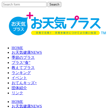
HOME
お天気健康NEWS
季節のプラス
プラス“食”
教えてプラス
ランキング
イベント
おてんキッズ+
団体紹介
リンク
HOME
お天気健康NEWS