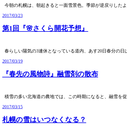
今朝の札幌は、朝起きると一面雪景色。季節が逆戻りした
2017/03/23
第1回『🌸さくら開花予想』
春らしい陽気の3連休となっている道内、あす20日春分の日
2017/03/19
『春先の風物詩』融雪剤の散布
積雪の多い北海道の農地では、この時期になると、融雪を
2017/03/15
札幌の雪はいつなくなる？