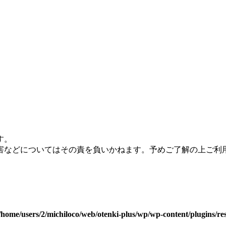
す。
害などについてはその責を負いかねます。予めご了解の上ご利
/home/users/2/michiloco/web/otenki-plus/wp/wp-content/plugins/re