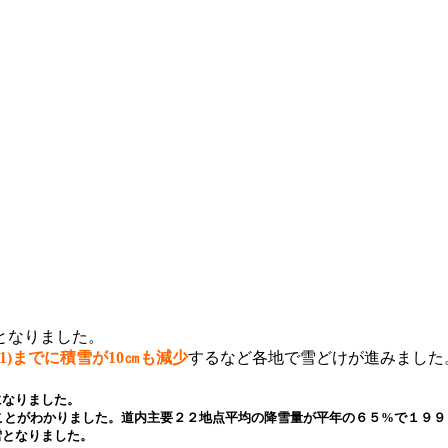
となりました。
/1)までに積雪が10㎝も減少
するなど各地で雪どけが進みました
になりました。
ことがわかりました。道内主要２２地点平均の降雪量が平年の６５%で１９９
雪となりました。