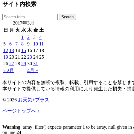
サイト内検索
2017年3月
日
月
火
水
木
金
土
1
2
3
4
5
6
7
8
9
10
11
12
13
14
15
16
17
18
19
20
21
22
23
24
25
26
27
28
29
30
31
« 2月
4月 »
本サイトの内容を無断で複製、転載、引用することを禁じま
本サイトで提供している情報の利用により発生した損失・損
© 2026
お天気+プラス
ページトップへ ↑
Warning
: array_filter() expects parameter 1 to be array, null given in
on line
24