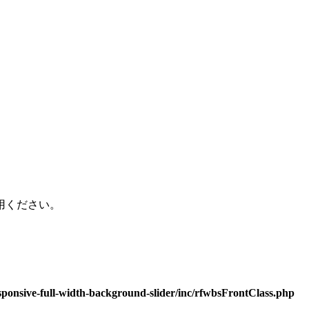
用ください。
sponsive-full-width-background-slider/inc/rfwbsFrontClass.php