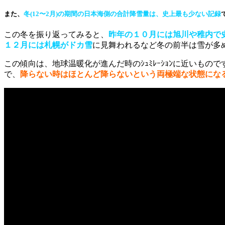
また、
冬(12〜2月)の期間の日本海側の合計降雪量は、史上最も少ない記録
この冬を振り返ってみると、
昨年の１０月には旭川や稚内で
１２月には札幌がドカ雪
に見舞われるなど冬の前半は雪が多
この傾向は、地球温暖化が進んだ時のｼｭﾐﾚｰｼｮﾝに近いもので
で、
降らない時はほとんど降らないという両極端な状態にな