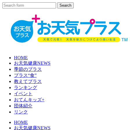
HOME
お天気健康NEWS
季節のプラス
プラス“食”
教えてプラス
ランキング
イベント
おてんキッズ+
団体紹介
リンク
HOME
お天気健康NEWS