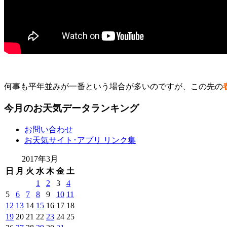
何事も平年並みが一番という場合が多いのですが、この先の
今月のお天気データランキング
お問い合わせ
お天気サイト･アプリ リンク集
2017年3月
日
月
火
水
木
金
土
1
2
3
4
5
6
7
8
9
10
11
12
13
14
15
16
17
18
19
20
21
22
23
24
25