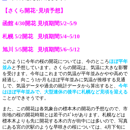
【さくら開花･見頃予想】
函館 4/30開花 見頃期間5/2~5/9
札幌 5/2開花 見頃期間5/4~5/10
旭川 5/5開花 見頃期間5/6~5/12
このように今年の桜の開花については、今のところ
ほぼ平年
並み
と予想しています。さくらの開花は、気温に大きな影響
を受けます。今年はこれまでの気温が平年並みかやや高めで
経過し、向こう1か月もほぼ平年並みに気温が推移する見通
しで、気温データや過去の統計データから算出すると、
今年
はほぼ平年並みで、大型連休の後半に札幌など見頃を迎える
ことができそうです。
また、この開花は各気象台の標本木の開花の予想なので、市
街地の桜の開花時期とは若干のｽﾞﾚがあります。札幌などは
標本木よりも先に開花する木の方が街中には多いので、写真
にある宮の沢駅のような早咲きの桜については、4月下旬に