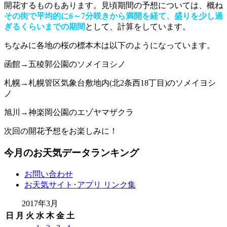
開花するものもあります。見頃期間の予想については、概ね
その街で平均的に6～7分咲きから満開を経て、盛りを少し過
ぎるくらいまでの期間
として、計算をしています。
ちなみに各地の桜の標本木は以下のようになっています。
函館→五稜郭公園のソメイヨシノ
札幌→札幌管区気象台敷地内(北2条西18丁目)のソメイヨシ
ノ
旭川→神楽岡公園のエゾヤマザクラ
次回の開花予想をお楽しみに！
今月のお天気データランキング
お問い合わせ
お天気サイト･アプリ リンク集
2017年3月
日
月
火
水
木
金
土