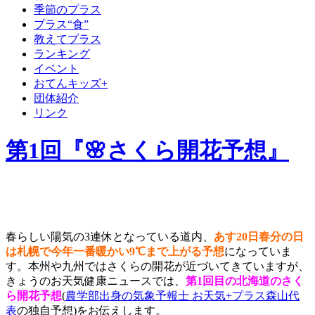
季節のプラス
プラス“食”
教えてプラス
ランキング
イベント
おてんキッズ+
団体紹介
リンク
第1回『🌸さくら開花予想』
春らしい陽気の3連休となっている道内、
あす20日春分の日
は札幌で今年一番暖かい9℃まで上がる予想
になっていま
す。本州や九州ではさくらの開花が近づいてきていますが、
きょうのお天気健康ニュースでは、
第1回目の北海道のさく
ら開花予想
(
農学部出身の気象予報士 お天気+プラス森山代
表
の独自予想)をお伝えします。