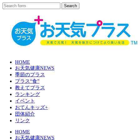
HOME
お天気健康NEWS
季節のプラス
プラス“食”
教えてプラス
ランキング
イベント
おてんキッズ+
団体紹介
リンク
HOME
お天気健康NEWS