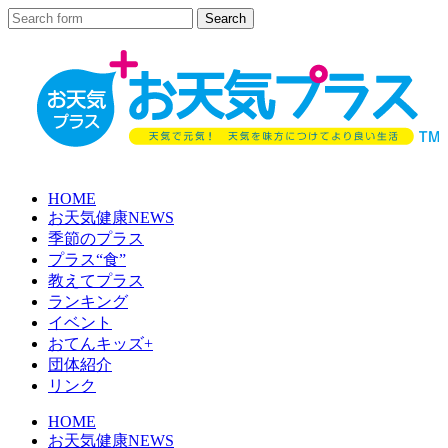
HOME
お天気健康NEWS
季節のプラス
プラス“食”
教えてプラス
ランキング
イベント
おてんキッズ+
団体紹介
リンク
HOME
お天気健康NEWS