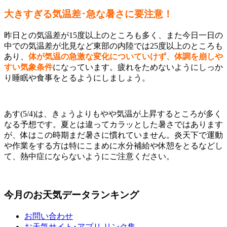
大きすぎる気温差･急な暑さに要注意！
昨日との気温差が15度以上のところも多く、また今日一日の
中での気温差が北見など東部の内陸では25度以上のところも
あり、
体が気温の急激な変化についていけず、体調を崩しや
すい気象条件
になっています。疲れをためないようにしっか
り睡眠や食事をとるようにしましょう。
あす(5/4)は、きょうよりもやや気温が上昇するところが多く
なる予想です。夏とは違ってカラッとした暑さではあります
が、体はこの時期まだ暑さに慣れていません。炎天下で運動
や作業をする方は特にこまめに水分補給や休憩をとるなどし
て、熱中症にならないようにご注意ください。
今月のお天気データランキング
お問い合わせ
お天気サイト･アプリ リンク集