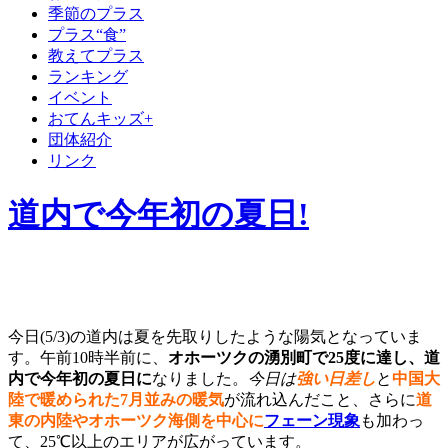
季節のプラス
プラス“食”
教えてプラス
ランキング
イベント
おてんキッズ+
団体紹介
リンク
道内で今年初の夏日!
今日(5/3)の道内は夏を先取りしたような陽気となっていま
す。午前10時半前に、
オホーツクの湧別町で25度に達し、道
内で今年初の夏日に
なりました。
今日は
強い日差し
と
中国大
陸で暖められた7月並みの暖気
が流れ込んだこと、さらに
道
東の内陸やオホーツク海側を中心に
フェーン現象
も加わっ
て、25℃以上のエリアが広がっています。