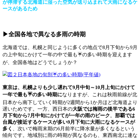
が停滞する北海道に湿った空気が送り込まれて大雨になるケ
ースがあるため
▶全国各地で異なる多雨の時期
北海道では、札幌と同じように多くの地点で8月下旬から9月
の上中旬にかけて一年の中で最も☔の多い時期を迎えます
が、全国各地はどうでしょうか？
東京は、札幌よりも少し遅れて9月中旬～10月上旬にかけて
一年で最も☔の多い時期に
なりますが、これは秋雨前線が北
日本から南下していく時期が2週間から1か月ほど北海道より
遅いためです。一方、西日本の
大阪では梅雨の後半である6
月下旬から7月中旬にかけてが一年の雨のピーク
。
那覇では
台風が接近するケースが多い9月下旬に大雨になるケースが
多く
、次いで梅雨末期の6月前半に降水量が多くなるという
傾向です。地域別に雨の時期が異なるのも、東西南北に連な