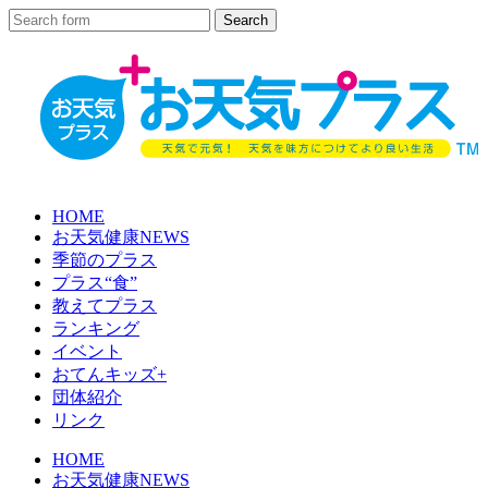
HOME
お天気健康NEWS
季節のプラス
プラス“食”
教えてプラス
ランキング
イベント
おてんキッズ+
団体紹介
リンク
HOME
お天気健康NEWS