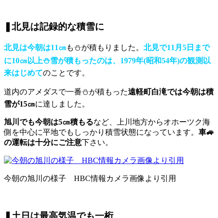
❚北見は記録的な積雪に
北見は今朝は11㎝
も⛄が積もりました。
北見で11月5日まで
に10㎝以上⛄雪が積もったのは、1979年(昭和54年)の観測以
来はじめて
のことです。
道内のアメダスで一番⛄が積もった
遠軽町白滝では今朝は積
雪が15㎝
に達しました。
旭川でも今朝は5㎝積もる
など、上川地方からオホーツク海
側を中心に平地でもしっかり積雪状態になっています。
車🚙
の運転は十分にご注意
下さい。
今朝の旭川の様子 HBC情報カメラ画像より引用
❚土日は最高気温でも一桁