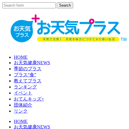
HOME
お天気健康NEWS
季節のプラス
プラス“食”
教えてプラス
ランキング
イベント
おてんキッズ+
団体紹介
リンク
HOME
お天気健康NEWS