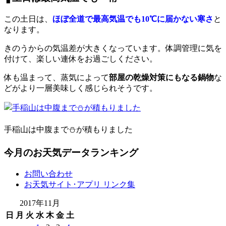
この土日は、
ほぼ全道で最高気温でも10℃に届かない寒さ
と
なります。
きのうからの気温差が大きくなっています。体調管理に気を
付けて、楽しい連休をお過ごしください。
体も温まって、蒸気によって
部屋の乾燥対策にもなる鍋物
な
どがより一層美味しく感じられそうです。
手稲山は中腹まで⛄が積もりました
今月のお天気データランキング
お問い合わせ
お天気サイト･アプリ リンク集
2017年11月
日
月
火
水
木
金
土