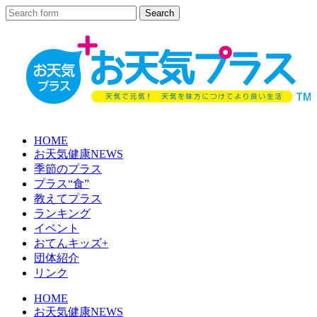
HOME
お天気健康NEWS
季節のプラス
プラス“食”
教えてプラス
ランキング
イベント
おてんキッズ+
団体紹介
リンク
HOME
お天気健康NEWS