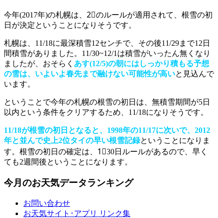
今年(2017年)の札幌は、2⃣のルールが適用されて、根雪の初
日が決定ということになりそうです。
札幌は、11/18に最深積雪12センチで、その後11/29まで12日
間積雪がありました。11/30~12/1は積雪がいったん無くなり
ましたが、おそらく
あす(12/5)の朝にはしっかり積もる予想
の雪は、いよいよ春先まで融けない可能性が高い
と見込んで
います。
ということで今年の札幌の根雪の初日は、無積雪期間が5日
以内という条件をクリアするため、11/18になりそうです。
11/18が根雪の初日となると、1998年の11/17に次いで、2012
年と並んで史上2位タイの早い根雪記録
ということになりま
す。根雪の初日の確定は、1⃣30日ルールがあるので、早く
ても2週間後ということになります。
今月のお天気データランキング
お問い合わせ
お天気サイト･アプリ リンク集