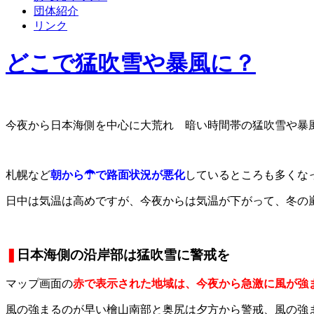
団体紹介
リンク
どこで猛吹雪や暴風に？
今夜から日本海側を中心に大荒れ 暗い時間帯の猛吹雪や暴
札幌など
朝から☂で路面状況が悪化
しているところも多くな
日中は気温は高めですが、今夜からは気温が下がって、冬の
❚
日本海側の沿岸部は猛吹雪に警戒を
マップ画面の
赤で表示された地域は、今夜から急激に風が強
風の強まるのが早い檜山南部と奥尻は夕方から警戒、風の強