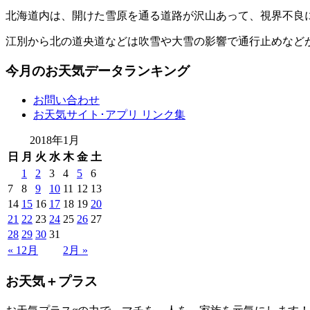
北海道内は、開けた雪原を通る道路が沢山あって、視界不良
江別から北の道央道などは吹雪や大雪の影響で通行止めなど
今月のお天気データランキング
お問い合わせ
お天気サイト･アプリ リンク集
2018年1月
日
月
火
水
木
金
土
1
2
3
4
5
6
7
8
9
10
11
12
13
14
15
16
17
18
19
20
21
22
23
24
25
26
27
28
29
30
31
« 12月
2月 »
お天気＋プラス