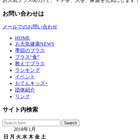
お天気プラスαの力で、マチを、人を、家族を元気にします！
お問い合わせは
メールでのお問い合わせ
HOME
お天気健康NEWS
季節のプラス
プラス“食”
教えてプラス
ランキング
イベント
おてんキッズ+
団体紹介
リンク
サイト内検索
2018年1月
日
月
火
水
木
金
土