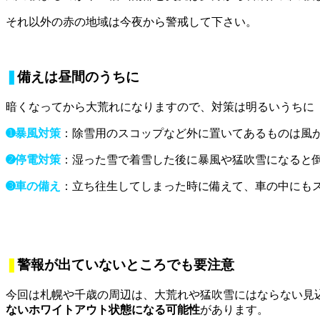
それ以外の赤の地域は今夜から警戒して下さい。
❚
備えは昼間のうちに
暗くなってから大荒れになりますので、対策は明るいうちに
➊暴風対策
：除雪用のスコップなど外に置いてあるものは風
➋停電対策
：湿った雪で着雪した後に暴風や猛吹雪になると
➌車の備え
：立ち往生してしまった時に備えて、車の中にも
❚
警報が出ていないところでも要注意
今回は札幌や千歳の周辺は、大荒れや猛吹雪にはならない見
ないホワイトアウト状態になる可能性
があります。