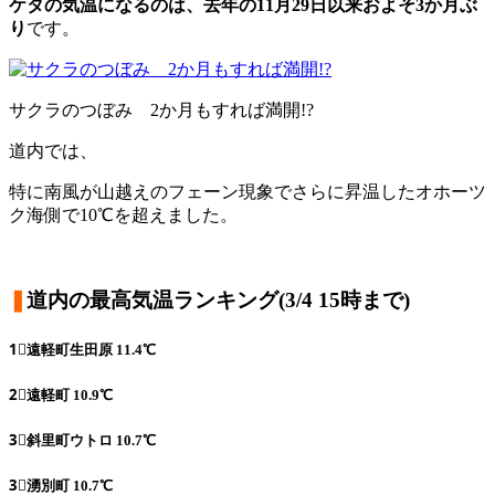
ケタの気温になるのは、去年の11月29日以来およそ3か月ぶ
り
です。
サクラのつぼみ 2か月もすれば満開!?
道内では、
特に南風が山越えのフェーン現象でさらに昇温したオホーツ
ク海側で10℃を超えました。
❚
道内の最高気温ランキング(3/4 15時まで)
1⃣遠軽町生田原 11.4℃
2⃣遠軽町 10.9℃
3⃣
斜里町ウトロ 10.7℃
3⃣
湧別町 10.7℃