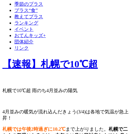
季節のプラス
プラス“食”
教えてプラス
ランキング
イベント
おてんキッズ+
団体紹介
リンク
【速報】札幌で10℃超
札幌で10℃超 雨のち4月並みの陽気
4月並みの暖気が流れ込んだきょう(3/4)は各地で気温が急上
昇！
札幌では午後2時過ぎに10.2℃
まで上がりました。
札幌で二