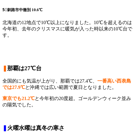
5⃣釧路市中徹別
10.6℃
北海道の12地点で10℃以上になりました。10℃を超えるのは
今年初、去年のクリスマスに暖気が入った時以来の10℃台で
す。
❚
那覇は27℃台
全国的にも気温が上がり、那覇では27.4℃、
一番高い西表島
では27.9℃
と沖縄では広い範囲で夏日となりました。
東京でも21.2℃
と今年初の20度超。ゴールデンウィーク並み
の陽気でした。
❚
火曜水曜は真冬の寒さ