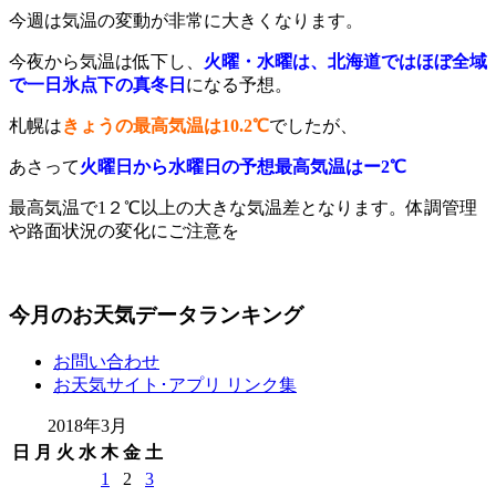
今週は気温の変動が非常に大きくなります。
今夜から気温は低下し、
火曜・水曜は、北海道ではほぼ全域
で一日氷点下の真冬日
になる予想。
札幌は
きょうの最高気温は10.2℃
でしたが、
あさって
火曜日から水曜日の予想最高気温はー2℃
最高気温で1２℃以上の大きな気温差となります。体調管理
や路面状況の変化にご注意を
今月のお天気データランキング
お問い合わせ
お天気サイト･アプリ リンク集
2018年3月
日
月
火
水
木
金
土
1
2
3