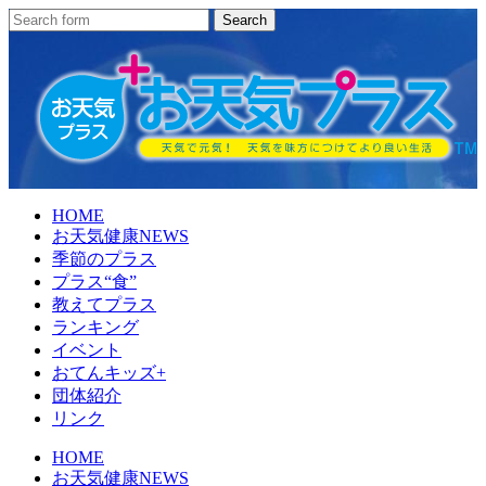
HOME
お天気健康NEWS
季節のプラス
プラス“食”
教えてプラス
ランキング
イベント
おてんキッズ+
団体紹介
リンク
HOME
お天気健康NEWS