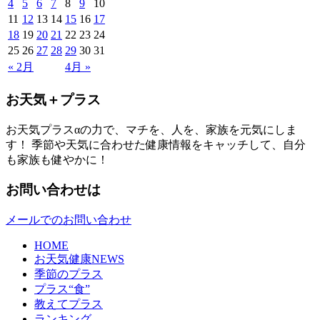
4
5
6
7
8
9
10
11
12
13
14
15
16
17
18
19
20
21
22
23
24
25
26
27
28
29
30
31
« 2月
4月 »
お天気＋プラス
お天気プラスαの力で、マチを、人を、家族を元気にしま
す！ 季節や天気に合わせた健康情報をキャッチして、自分
も家族も健やかに！
お問い合わせは
メールでのお問い合わせ
HOME
お天気健康NEWS
季節のプラス
プラス“食”
教えてプラス
ランキング