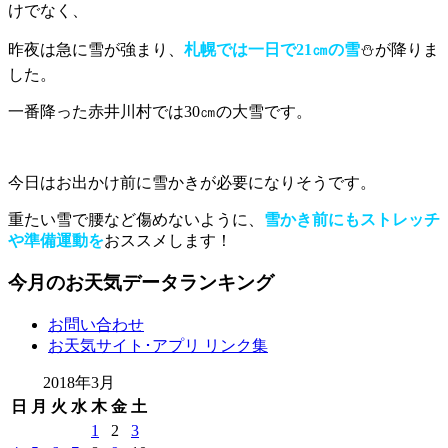
けでなく、
昨夜は急に雪が強まり、
札幌では一日で21㎝の雪
⛄が降りま
した。
一番降った赤井川村では30㎝の大雪です。
今日はお出かけ前に雪かきが必要になりそうです。
重たい雪で腰など傷めないように、
雪かき前にもストレッチ
や準備運動を
おススメします！
今月のお天気データランキング
お問い合わせ
お天気サイト･アプリ リンク集
2018年3月
日
月
火
水
木
金
土
1
2
3