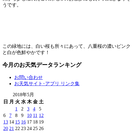
うです。
この緑地には、白い桜も所々にあって、八重桜の濃いピンク
と白が色鮮やかです！
今月のお天気データランキング
お問い合わせ
お天気サイト･アプリ リンク集
2018年5月
日
月
火
水
木
金
土
1
2
3
4
5
6
7
8
9
10
11
12
13
14
15
16
17
18
19
20
21
22
23
24
25
26