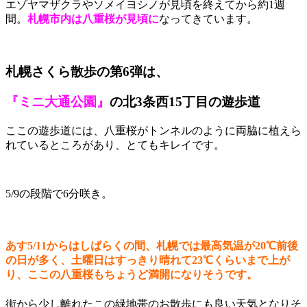
エゾヤマザクラやソメイヨシノが見頃を終えてから約1週
間。
札幌市内は八重桜が見頃に
なってきています。
札幌さくら散歩の第6弾は、
『ミニ大通公園』
の北3条西15丁目の遊歩道
ここの遊歩道には、八重桜がトンネルのように両脇に植えら
れているところがあり、とてもキレイです。
5/9の段階で6分咲き。
あす5/11からはしばらくの間、札幌では最高気温が20℃前後
の日が多く、土曜日はすっきり晴れて23℃くらいまで上が
り、ここの八重桜もちょうど満開になりそうです。
街から少し離れたこの緑地帯のお散歩にも良い天気となりそ