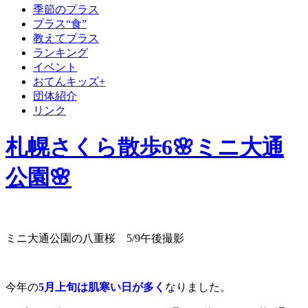
季節のプラス
プラス“食”
教えてプラス
ランキング
イベント
おてんキッズ+
団体紹介
リンク
札幌さくら散歩6🌸ミニ大通
公園🌸
ミニ大通公園の八重桜 5/9午後撮影
今年の
5月上旬は肌寒い日が多く
なりました。