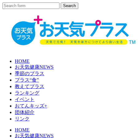
HOME
お天気健康NEWS
季節のプラス
プラス“食”
教えてプラス
ランキング
イベント
おてんキッズ+
団体紹介
リンク
HOME
お天気健康NEWS