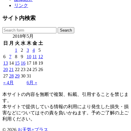
リンク
サイト内検索
2018年5月
日
月
火
水
木
金
土
1
2
3
4
5
6
7
8
9
10
11
12
13
14
15
16
17
18
19
20
21
22
23
24
25
26
27
28
29
30
31
« 4月
6月 »
本サイトの内容を無断で複製、転載、引用することを禁じま
す。
本サイトで提供している情報の利用により発生した損失・損
害などについてはその責を負いかねます。予めご了解の上ご
利用ください。
© 2026
お天気+プラス