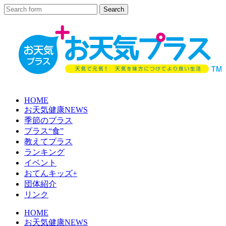
HOME
お天気健康NEWS
季節のプラス
プラス“食”
教えてプラス
ランキング
イベント
おてんキッズ+
団体紹介
リンク
HOME
お天気健康NEWS