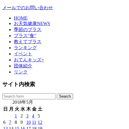
メールでのお問い合わせ
HOME
お天気健康NEWS
季節のプラス
プラス“食”
教えてプラス
ランキング
イベント
おてんキッズ+
団体紹介
リンク
サイト内検索
2018年5月
日
月
火
水
木
金
土
1
2
3
4
5
6
7
8
9
10
11
12
13
14
15
16
17
18
19