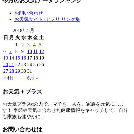
今月のお天気データランキング
お問い合わせ
お天気サイト･アプリ リンク集
2018年5月
日
月
火
水
木
金
土
1
2
3
4
5
6
7
8
9
10
11
12
13
14
15
16
17
18
19
20
21
22
23
24
25
26
27
28
29
30
31
« 4月
6月 »
お天気＋プラス
お天気プラスαの力で、マチを、人を、家族を元気にしま
す！ 季節や天気に合わせた健康情報をキャッチして、自分
も家族も健やかに！
お問い合わせは