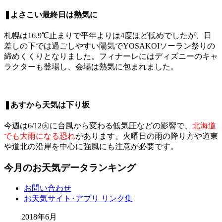
❚よさこい最終日は熱気に
札幌は16.9℃止まりで平年よりは4度ほど低めでしたが、日
差しの下では過ごしやすい陽気でYOSAKOIソーラン祭りの
締めくくりとなりました。フィナーレにはディズニーのキャ
ラクターも登場し、会場は熱気に包まれました。
❚あすから天気は下り坂
今週は6/12㊋に台風から変わる低気圧などの影響で、
北海道
でも大雨になる恐れ
があります。火曜日の雨の降り方や道東
や道北の沿岸を中心に強風にも注意が必要です。
今月のお天気データランキング
お問い合わせ
お天気サイト･アプリ リンク集
2018年6月