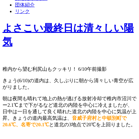
団体紹介
リンク
よさこい最終日は清々しい陽
気
稚内から望む利尻山もクッキリ！ 6/10午前撮影
きょう(6/10)の道内は、久しぶりに朝から清々しい青空が広
がりました。
朝は夜間も晴れて地上の熱が逃げる放射冷却で稚内市沼川で
ー2.1℃まで下がるなど道北の内陸を中心に冷えましたが、
日中は一日を通して良く晴れた道北の内陸を中心に気温が上
昇。きょうの道内最高気温は、
音威子府村と中頓別町で
20.6℃、名寄で20.1℃
と道北の3地点で20℃を上回りました。