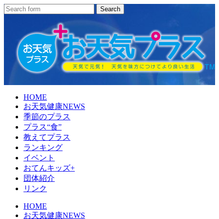
HOME
お天気健康NEWS
季節のプラス
プラス“食”
教えてプラス
ランキング
イベント
おてんキッズ+
団体紹介
リンク
HOME
お天気健康NEWS