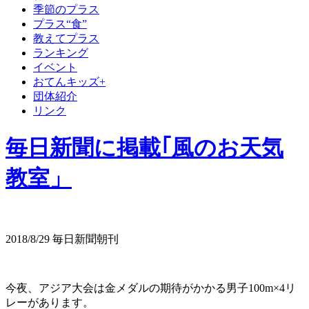
季節のプラス
プラス“食”
教えてプラス
ランキング
イベント
おてんキッズ+
団体紹介
リンク
毎日新聞に掲載｢風のお天気
教室」
2018/8/29 毎日新聞朝刊
今夜、アジア大会は金メダルの期待がかかる男子100m×4リ
レーがあります。