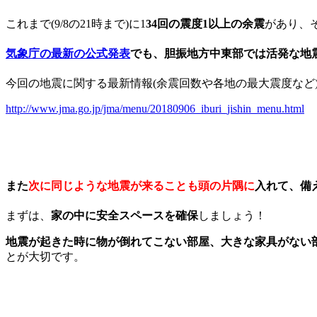
これまで(9/8の21時まで)に1
34回の震度1以上の余震
があり、
気象庁の最新の公式発表
でも、胆振地方中東部では活発な地
今回の地震に関する最新情報(余震回数や各地の最大震度など
http://www.jma.go.jp/jma/menu/20180906_iburi_jishin_menu.html
また
次に同じような地震が来ることも頭の片隅に
入れて、備
まずは、
家の中に安全スペースを確保
しましょう！
地震が起きた時に物が倒れてこない部屋、大きな家具がない
とが大切です。