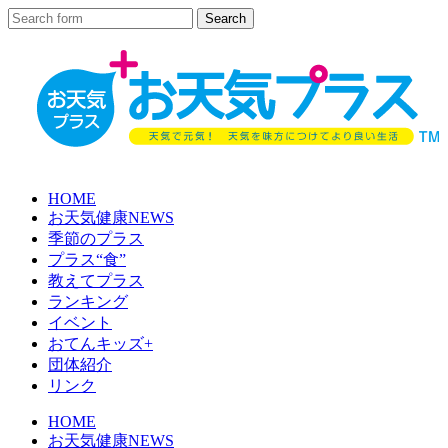
HOME
お天気健康NEWS
季節のプラス
プラス“食”
教えてプラス
ランキング
イベント
おてんキッズ+
団体紹介
リンク
HOME
お天気健康NEWS