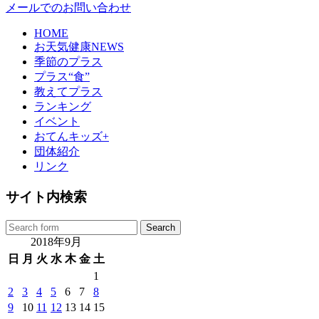
メールでのお問い合わせ
HOME
お天気健康NEWS
季節のプラス
プラス“食”
教えてプラス
ランキング
イベント
おてんキッズ+
団体紹介
リンク
サイト内検索
2018年9月
日
月
火
水
木
金
土
1
2
3
4
5
6
7
8
9
10
11
12
13
14
15