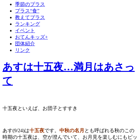
季節のプラス
プラス“食”
教えてプラス
ランキング
イベント
おてんキッズ+
団体紹介
リンク
あすは十五夜…満月はあさっ
て
十五夜といえば、お団子とすすき
あす(9/24)は
十五夜
です。
中秋の名月
とも呼ばれる秋のこの
時期の十五夜は、空が澄んでいて、お月見を楽しむにもピッ