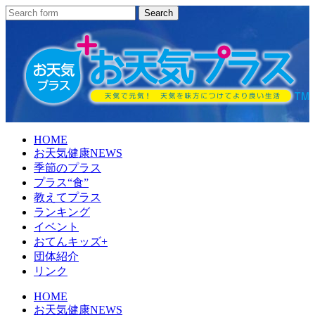
HOME
お天気健康NEWS
季節のプラス
プラス“食”
教えてプラス
ランキング
イベント
おてんキッズ+
団体紹介
リンク
HOME
お天気健康NEWS