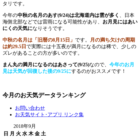
タリです。
今年の
中秋の名月のあす(9/24)は北海道内は雲が多く
、日本
海側北部などでは雷雨になる可能性があり、
お月見にはあい
にくの天気に
なりそうです。
中秋の名月は「旧暦の8月15日」
です。
月の満ち欠けの周期
は約29.5日
で実際には十五夜が満月になるのは稀で、少しの
ズレがあることの方が多いのです。
まん丸の満月になるのはあさって(9/25)
なので、
今年のお月
見は天気が回復した後の9/25に
するのがおススメです！
今月のお天気データランキング
お問い合わせ
お天気サイト･アプリ リンク集
2018年9月
日
月
火
水
木
金
土