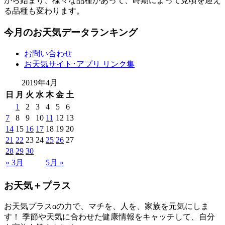
から始まり、様々な品種があって、時期によって見頃を迎え
る品種も変わります。
今月のお天気データランキング
お問い合わせ
お天気サイト･アプリ リンク集
2019年4月
日
月
火
水
木
金
土
1
2
3
4
5
6
7
8
9
10
11
12
13
14
15
16
17
18
19
20
21
22
23
24
25
26
27
28
29
30
« 3月
5月 »
お天気＋プラス
お天気プラスαの力で、マチを、人を、家族を元気にしま
す！ 季節や天気に合わせた健康情報をキャッチして、自分