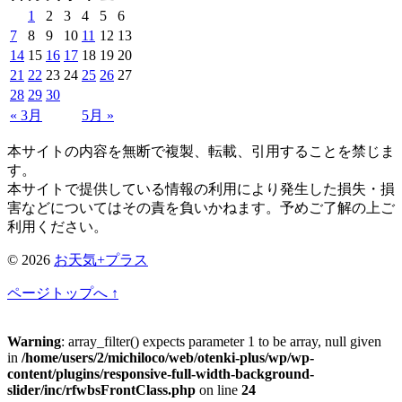
1
2
3
4
5
6
7
8
9
10
11
12
13
14
15
16
17
18
19
20
21
22
23
24
25
26
27
28
29
30
« 3月
5月 »
本サイトの内容を無断で複製、転載、引用することを禁じま
す。
本サイトで提供している情報の利用により発生した損失・損
害などについてはその責を負いかねます。予めご了解の上ご
利用ください。
© 2026
お天気+プラス
ページトップへ ↑
Warning
: array_filter() expects parameter 1 to be array, null given
in
/home/users/2/michiloco/web/otenki-plus/wp/wp-
content/plugins/responsive-full-width-background-
slider/inc/rfwbsFrontClass.php
on line
24