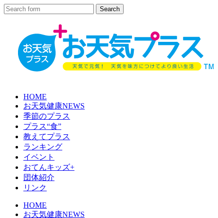
HOME
お天気健康NEWS
季節のプラス
プラス“食”
教えてプラス
ランキング
イベント
おてんキッズ+
団体紹介
リンク
HOME
お天気健康NEWS