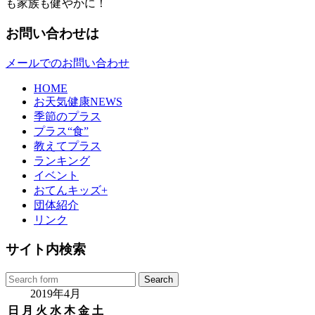
も家族も健やかに！
お問い合わせは
メールでのお問い合わせ
HOME
お天気健康NEWS
季節のプラス
プラス“食”
教えてプラス
ランキング
イベント
おてんキッズ+
団体紹介
リンク
サイト内検索
2019年4月
日
月
火
水
木
金
土