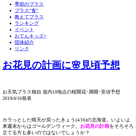
季節のプラス
プラス“食”
教えてプラス
ランキング
イベント
おてんキッズ+
団体紹介
リンク
お花見の計画に🌸見頃予想
お天気プラス独自 道内10地点の桜開花･満開･見頃予想
2019/4/16発表
カラっとした晴天が戻ったきょう(4/16)の北海道。いよいよ
来週末からはゴールデンウィーク。
お花見の計画
をそろそろ
立てる方も多いのではないでしょうか？