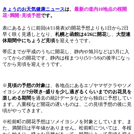
きょうのお天気健康ニュース
は、
最新の道内10地点の桜開
花･満開･見頃予想
です。
表にあるように前回(4/11発表)の開花予想よりも1日から2日
早く咲く見通しとなり、
札幌と函館は4/26に開花
し、
大型連
休期間中にちょうど見頃
を迎えそうです。
帯広までが平成のうちに開花し、静内や旭川などは5月に入
ってからの開花です。静内は桜まつり(5/1~5/6)の後半になっ
てから見頃を迎えそうです。
※
見頃の予想の対象
は、各地点にあるエゾヤマザクラやソメ
イヨシノが
7分咲き~盛りを少し過ぎるくらいまでのお花見を
楽しめる期間
を過去の統計データなどから独自に予想してい
ます。八重桜など開花の遅いものは、この見頃予想の後に見
頃がやってきます。
※松前町の開花予想はソメイヨシノを対象としています。ま
た、満開日は平年値がありません。松前町については、冬桜