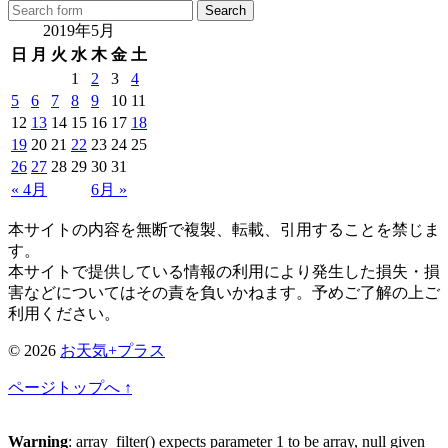
2019年5月
日
月
火
水
木
金
土
1
2
3
4
5
6
7
8
9
10
11
12
13
14
15
16
17
18
19
20
21
22
23
24
25
26
27
28
29
30
31
« 4月
6月 »
本サイトの内容を無断で複製、転載、引用することを禁じま
す。
本サイトで提供している情報の利用により発生した損失・損
害などについてはその責を負いかねます。予めご了解の上ご
利用ください。
© 2026
お天気+プラス
ページトップへ ↑
Warning
: array_filter() expects parameter 1 to be array, null given