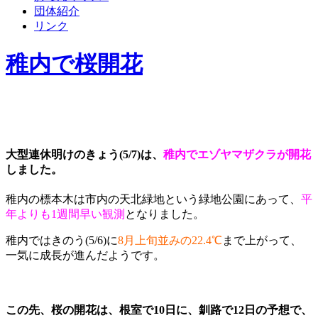
団体紹介
リンク
稚内で桜開花
大型連休明けのきょう(5/7)は、
稚内でエゾヤマザクラが開花
しました。
稚内の標本木は市内の天北緑地という緑地公園にあって、
平
年よりも1週間早い観測
となりました。
稚内ではきのう(5/6)に
8月上旬並みの22.4℃
まで上がって、
一気に成長が進んだようです。
この先、桜の開花は、根室で10日に、釧路で12日の予想で、