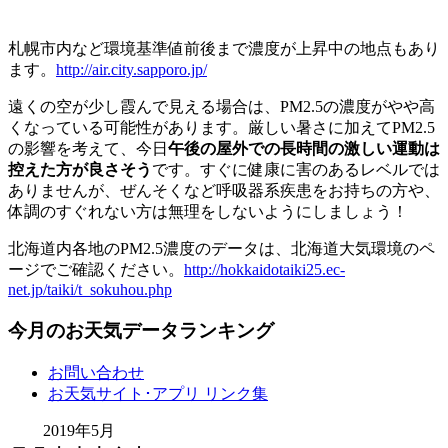
札幌市内など環境基準値前後まで濃度が上昇中の地点もあり
ます。
http://air.city.sapporo.jp/
遠くの空が少し霞んで見える場合は、PM2.5の濃度がやや高
くなっている可能性があります。厳しい暑さに加えてPM2.5
の影響を考えて、今日
午後の屋外での長時間の激しい運動は
控えた方が良さそう
です。すぐに健康に害のあるレベルでは
ありませんが、ぜんそくなど呼吸器系疾患をお持ちの方や、
体調のすぐれない方は無理をしないようにしましょう！
北海道内各地のPM2.5濃度のデータは、北海道大気環境のペ
ージでご確認ください。
http://hokkaidotaiki25.ec-
net.jp/taiki/t_sokuhou.php
今月のお天気データランキング
お問い合わせ
お天気サイト･アプリ リンク集
2019年5月