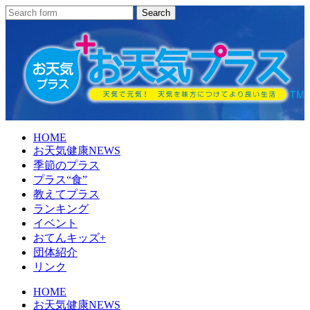
HOME
お天気健康NEWS
季節のプラス
プラス“食”
教えてプラス
ランキング
イベント
おてんキッズ+
団体紹介
リンク
HOME
お天気健康NEWS