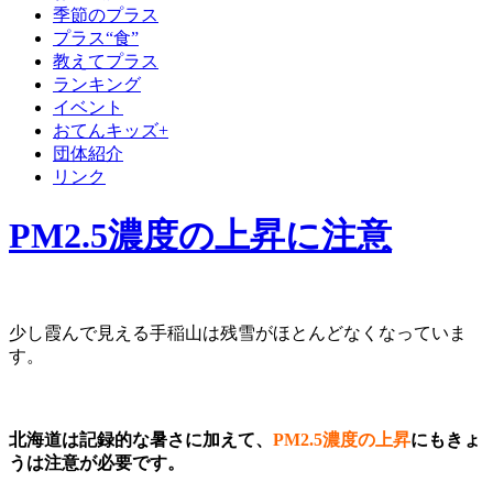
季節のプラス
プラス“食”
教えてプラス
ランキング
イベント
おてんキッズ+
団体紹介
リンク
PM2.5濃度の上昇に注意
少し霞んで見える手稲山は残雪がほとんどなくなっていま
す。
北海道は記録的な暑さに加えて、
PM2.5濃度の上昇
にもきょ
うは注意が必要です。