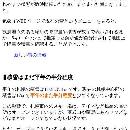
れやすい状態が数時間続いたため、まとまった量になりまし
た。
気象庁WEBページで現在の雪というメニューを見ると、
観測地点のある場所の降雪量や積雪が数字で表示されるほ
か、5キロメッシュで推定した解析値が色分けされて地図上
で降雪や積雪を確認することができます。
新しい雪の情報
❚積雪はまだ平年の半分程度
平年の札幌の積雪は12/28は31㎝です。現在の札幌中心部の
積雪は17㎝で
平年のまだ半分程度
と少なくなっています。
この影響で、札幌市内のスキー場は、テイネなど標高の高い
所はオープンできていますが、藻岩山や藤野にあるフッズな
どはまだオープンできていない状況です。
ただ、オープンできているスキー場では、きょう降ったパウ