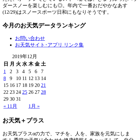
ダースノーを楽しむにも◎。年内で一番おだやかなあす
(12/29)はスノースポーツ日和にもなりそうです。
今月のお天気データランキング
お問い合わせ
お天気サイト･アプリ リンク集
2019年12月
日
月
火
水
木
金
土
1
2
3
4
5
6
7
8
9
10
11
12
13
14
15
16
17
18
19
20
21
22
23
24
25
26
27
28
29
30
31
« 11月
1月 »
お天気＋プラス
お天気プラスαの力で、マチを、人を、家族を元気にしま