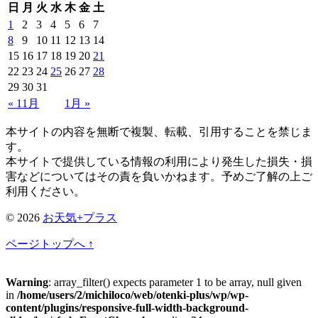
日
月
火
水
木
金
土
1
2
3
4
5
6
7
8
9
10
11
12
13
14
15
16
17
18
19
20
21
22
23
24
25
26
27
28
29
30
31
« 11月
1月 »
本サイトの内容を無断で複製、転載、引用することを禁じま
す。
本サイトで提供している情報の利用により発生した損失・損
害などについてはその責を負いかねます。予めご了解の上ご
利用ください。
© 2026
お天気+プラス
ページトップへ ↑
Warning
: array_filter() expects parameter 1 to be array, null given
in
/home/users/2/michiloco/web/otenki-plus/wp/wp-
content/plugins/responsive-full-width-background-