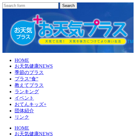
HOME
お天気健康NEWS
季節のプラス
プラス“食”
教えてプラス
ランキング
イベント
おてんキッズ+
団体紹介
リンク
HOME
お天気健康NEWS