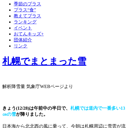
季節のプラス
プラス“食”
教えてプラス
ランキング
イベント
おてんキッズ+
団体紹介
リンク
札幌でまとまった雪
解析降雪量 気象庁WEBページより
きょう(12/28)は午前中の半日で、
札幌では道内で一番多い13
㎝の雪
が降りました。
日本海から北北西の風に乗って、今朝は札幌周辺に雪雲が流