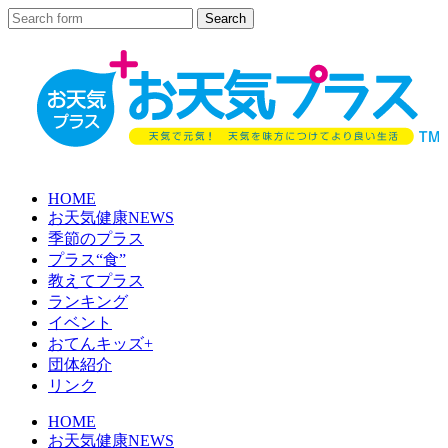
HOME
お天気健康NEWS
季節のプラス
プラス“食”
教えてプラス
ランキング
イベント
おてんキッズ+
団体紹介
リンク
HOME
お天気健康NEWS