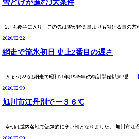
雪どけが進む3大条件
2月も後半に入り、この先は雪が降る量よりも融ける量の方
2020/02/22
網走で流氷初日 史上2番目の遅さ
きょう(2/9)は網走で昭和21年(1946年)の統計開始以来2番…
2020/02/09
旭川市江丹別でー３６℃
今朝は道内各地で記録的に寒い朝となりました。 旭川市江
2020/02/09