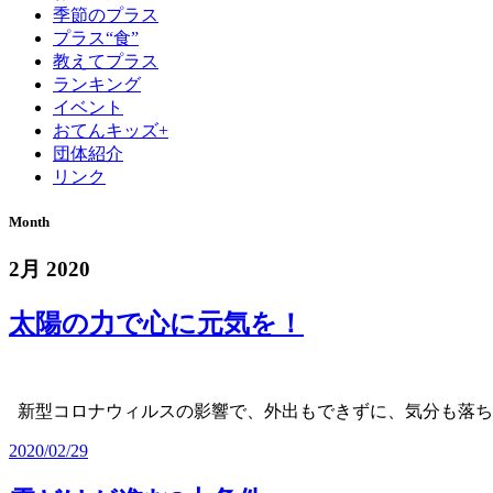
季節のプラス
プラス“食”
教えてプラス
ランキング
イベント
おてんキッズ+
団体紹介
リンク
Month
2月 2020
太陽の力で心に元気を！
新型コロナウィルスの影響で、外出もできずに、気分も落
2020/02/29