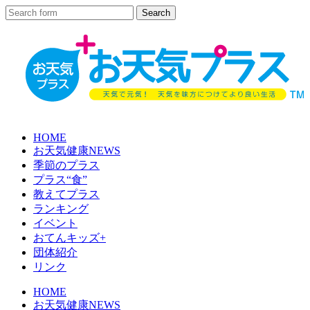
HOME
お天気健康NEWS
季節のプラス
プラス“食”
教えてプラス
ランキング
イベント
おてんキッズ+
団体紹介
リンク
HOME
お天気健康NEWS