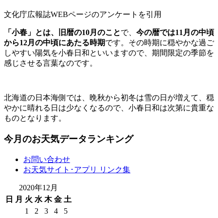
文化庁広報誌WEBページのアンケートを引用
「小春」とは、旧暦の10月のこと
で、
今の暦では11月の中頃
から12月の中頃にあたる時期
です。その時期に穏やかな過ご
しやすい陽気を小春日和といいますので、期間限定の季節を
感じさせる言葉なのです。
北海道の日本海側では、晩秋から初冬は雪の日が増えて、穏
やかに晴れる日は少なくなるので、小春日和は次第に貴重な
ものとなります。
今月のお天気データランキング
お問い合わせ
お天気サイト･アプリ リンク集
2020年12月
日
月
火
水
木
金
土
1
2
3
4
5