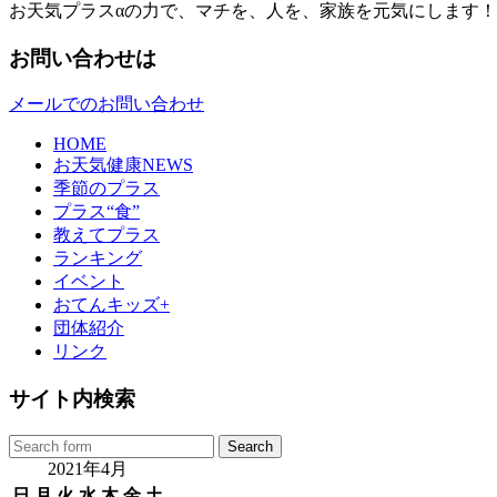
お天気プラスαの力で、マチを、人を、家族を元気にします！
お問い合わせは
メールでのお問い合わせ
HOME
お天気健康NEWS
季節のプラス
プラス“食”
教えてプラス
ランキング
イベント
おてんキッズ+
団体紹介
リンク
サイト内検索
2021年4月
日
月
火
水
木
金
土