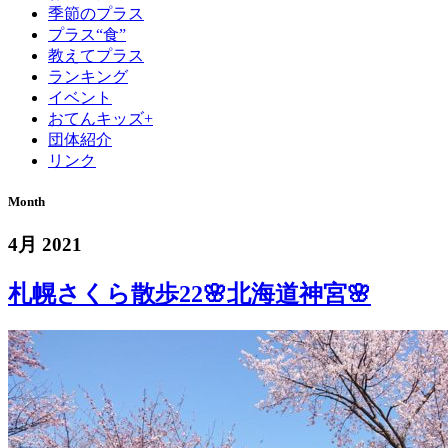
季節のプラス
プラス“食”
教えてプラス
ランキング
イベント
おてんキッズ+
団体紹介
リンク
Month
4月 2021
札幌さくら散歩22🌸北海道神宮🌸