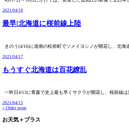
2021/04/18
最早!北海道に桜前線上陸
きのう(4/16)に道南の松前町でソメイヨシノが開花し、北海
2021/04/17
もうすぐ北海道は百花繚乱
一昨日4/13に青森で史上最も早くサクラが開花し、桜前線
2021/04/15
« Older posts
お天気＋プラス