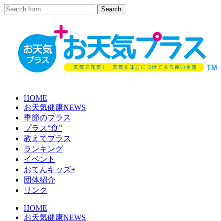
HOME
お天気健康NEWS
季節のプラス
プラス“食”
教えてプラス
ランキング
イベント
おてんキッズ+
団体紹介
リンク
HOME
お天気健康NEWS