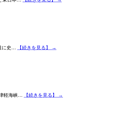
道に史…
【続きを見る】 →
は津軽海峡…
【続きを見る】 →