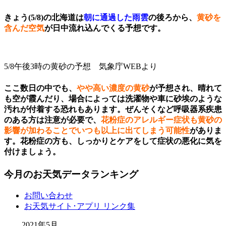
きょう(5/8)の北海道は
朝に通過した雨雲
の後ろから、
黄砂を
含んだ空気
が日中流れ込んでくる予想です。
5/8午後3時の黄砂の予想 気象庁WEBより
ここ数日の中でも、
やや高い濃度の黄砂
が予想され、
晴れて
も空が霞んだり
、場合によっては
洗濯物や車に砂埃のような
汚れが付着
する恐れもあります。ぜんそくなど呼吸器系疾患
のある方は注意が必要で、
花粉症のアレルギー症状も黄砂の
影響が加わることでいつも以上に出てしまう可能性
がありま
す。花粉症の方も、しっかりとケアをして症状の悪化に気を
付けましょう。
今月のお天気データランキング
お問い合わせ
お天気サイト･アプリ リンク集
2021年5月