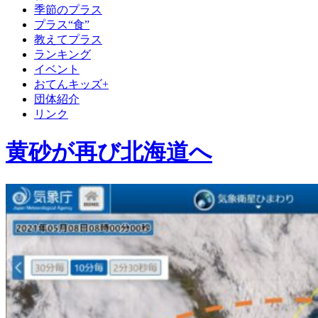
季節のプラス
プラス“食”
教えてプラス
ランキング
イベント
おてんキッズ+
団体紹介
リンク
黄砂が再び北海道へ