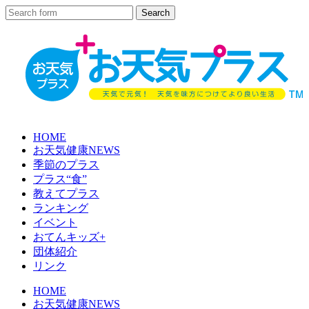
HOME
お天気健康NEWS
季節のプラス
プラス“食”
教えてプラス
ランキング
イベント
おてんキッズ+
団体紹介
リンク
HOME
お天気健康NEWS