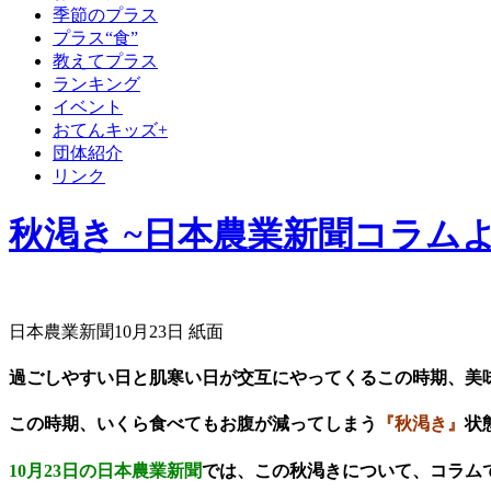
季節のプラス
プラス“食”
教えてプラス
ランキング
イベント
おてんキッズ+
団体紹介
リンク
秋渇き ~日本農業新聞コラムよ
日本農業新聞10月23日 紙面
過ごしやすい日と肌寒い日が交互にやってくるこの時期、
美
この時期、
いくら食べてもお腹が減ってしまう
『秋渇き』
状
10月23日の日本農業新聞
では、この秋渇きについて、コラム