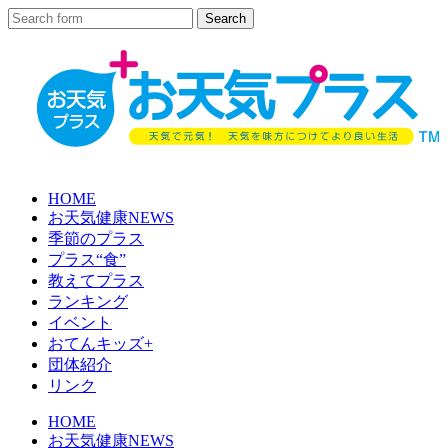
HOME
お天気健康NEWS
季節のプラス
プラス“食”
教えてプラス
ランキング
イベント
おてんキッズ+
団体紹介
リンク
HOME
お天気健康NEWS