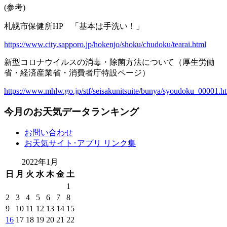
(参考)
札幌市保健所HP 「基本は手洗い！」
https://www.city.sapporo.jp/hokenjo/shoku/chudoku/tearai.html
新型コロナウイルスの消毒・除菌方法について（厚生労働
省・経済産業省・消費者庁特設ページ）
https://www.mhlw.go.jp/stf/seisakunitsuite/bunya/syoudoku_00001.h
今月のお天気データランキング
お問い合わせ
お天気サイト･アプリ リンク集
2022年1月
日
月
火
水
木
金
土
1
2
3
4
5
6
7
8
9
10
11
12
13
14
15
16
17
18
19
20
21
22