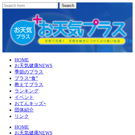
HOME
お天気健康NEWS
季節のプラス
プラス“食”
教えてプラス
ランキング
イベント
おてんキッズ+
団体紹介
リンク
HOME
お天気健康NEWS