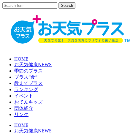
HOME
お天気健康NEWS
季節のプラス
プラス“食”
教えてプラス
ランキング
イベント
おてんキッズ+
団体紹介
リンク
HOME
お天気健康NEWS