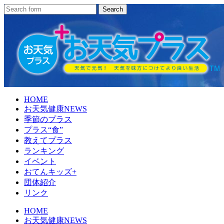
HOME
お天気健康NEWS
季節のプラス
プラス“食”
教えてプラス
ランキング
イベント
おてんキッズ+
団体紹介
リンク
HOME
お天気健康NEWS