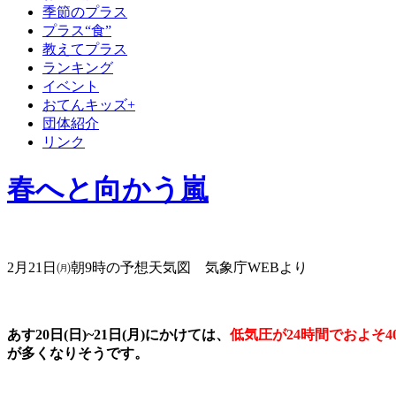
季節のプラス
プラス“食”
教えてプラス
ランキング
イベント
おてんキッズ+
団体紹介
リンク
春へと向かう嵐
2月21日㈪朝9時の予想天気図 気象庁WEBより
あす20日(日)~21日(月)にかけては、
低気圧が24時間でおよそ4
が多くなりそうです。