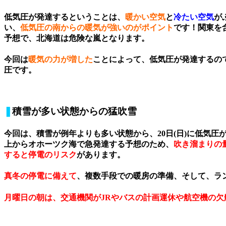
低気圧が発達するということは、
暖かい空気
と
冷たい空気
が
い、
低気圧の南からの暖気が強いのがポイント
です！関東を
予想で、北海道は危険な嵐となります。
今回は
暖気の力が増した
ことによって、低気圧が発達するの
圧です。
❚
積雪が多い状態からの猛吹雪
今回は、積雪が例年よりも多い状態から、20日(日)に低気圧
上からオホーツク海で急発達する予想のため、
吹き溜まりの
すると停電のリスク
があります。
真冬の停電に備えて
、
複数手段での暖房の準備
、そして、
ラ
月曜日の朝は、交通機関がJRやバスの計画運休や航空機の欠