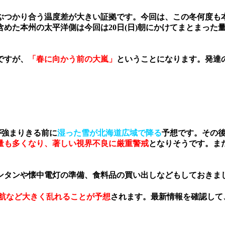
ぶつかり合う温度差が大きい
証拠です。今回は、この冬何度も
含めた本州の太平洋側は今回は20日(日)朝にかけてまとまっ
ですが、
「春に向かう前の大嵐」
ということになります。発達
が強まりきる前に
湿った雪が北海道広域で降る
予想です。その後
量も多くなり、著しい視界不良に厳重警戒
となりそうです。ま
ンタンや懐中電灯の準備
、
食料品の買い出し
などもしておきま
航など大きく乱れることが予想
されます。最新情報を確認して