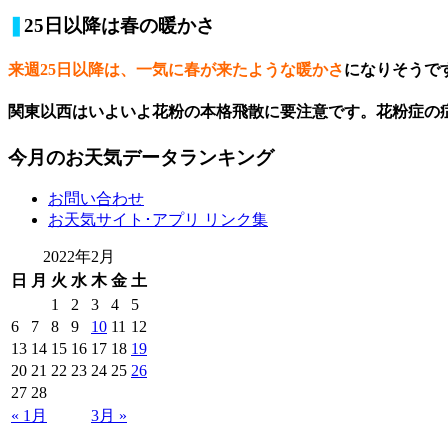
❚
25日以降は春の暖かさ
来週25日以降は、一気に春が来たような暖かさ
になりそうで
関東以西はいよいよ
花粉の本格飛散に要注意
です。花粉症の
今月のお天気データランキング
お問い合わせ
お天気サイト･アプリ リンク集
2022年2月
日
月
火
水
木
金
土
1
2
3
4
5
6
7
8
9
10
11
12
13
14
15
16
17
18
19
20
21
22
23
24
25
26
27
28
« 1月
3月 »