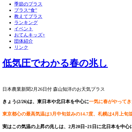
季節のプラス
プラス“食”
教えてプラス
ランキング
イベント
おてんキッズ+
団体紹介
リンク
低気圧でわかる春の兆し
日本農業新聞2月26日付 森山知洋のお天気プラス
きょう(2/26)は、東日本や北日本を中心に
一気に春がやってき
東京都心の最高気温は3月中旬並みの14.7度、札幌は4月上旬並
実はこの気温の上昇の兆しは、2月20日~21日に北日本を