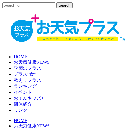
HOME
お天気健康NEWS
季節のプラス
プラス“食”
教えてプラス
ランキング
イベント
おてんキッズ+
団体紹介
リンク
HOME
お天気健康NEWS