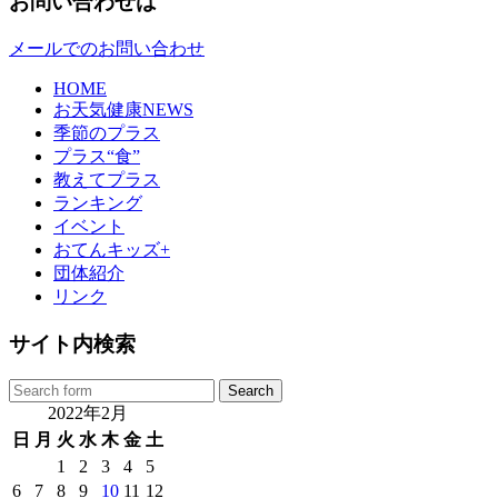
お問い合わせは
メールでのお問い合わせ
HOME
お天気健康NEWS
季節のプラス
プラス“食”
教えてプラス
ランキング
イベント
おてんキッズ+
団体紹介
リンク
サイト内検索
2022年2月
日
月
火
水
木
金
土
1
2
3
4
5
6
7
8
9
10
11
12