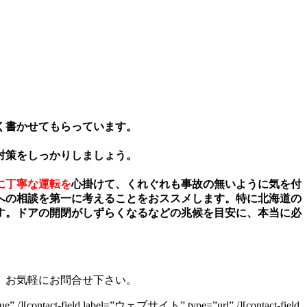
く書かせてもらっています。
対策をしっかりしましょう。
に丁寧な運転を
心掛けて、くれぐれも事故の無いように気を付
への相談を第一に考えることをおススメします。特に北海道の
す。ドアの開閉がしずらくなるなどの兆候を目安に、本当に必
。お気軽にお問合せ下さい。
ue” /][contact-field label=”ウェブサイト” type=”url” /][contact-field