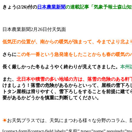
きょう(2/26)付の
日本農業新聞
の連載記事「気象予報士森山知
日本農業新聞2月26日付天気面
低気圧の位置が、南からの暖気が強まって、今までより北よ
さらに
この冬一番という急発達をしたことからも春の暖気の
長く厳しかった冬もようやく終わりが見えてきました。
本州
また、
北日本や積雪の多い地域の方は、落雪の危険のある軒
けましょう！落雪の危険があるからといって、屋根の雪下ろ
トタン屋根は滑りやすく、雪下ろしをすることを前提に建て
要があるかどうかを慎重に判断してください。
☀
お天気プラスでは、天気にまつわる様々な分野のコラム、
[contact-form][contact-field label=”名前” type=”name” required=”