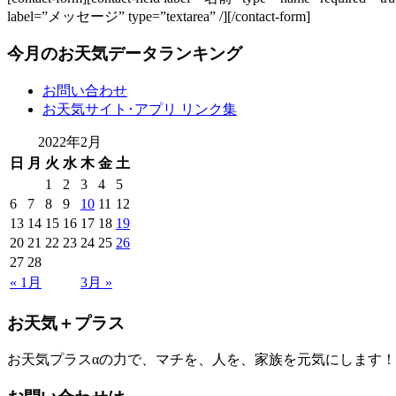
label=”メッセージ” type=”textarea” /][/contact-form]
今月のお天気データランキング
お問い合わせ
お天気サイト･アプリ リンク集
2022年2月
日
月
火
水
木
金
土
1
2
3
4
5
6
7
8
9
10
11
12
13
14
15
16
17
18
19
20
21
22
23
24
25
26
27
28
« 1月
3月 »
お天気＋プラス
お天気プラスαの力で、マチを、人を、家族を元気にします！