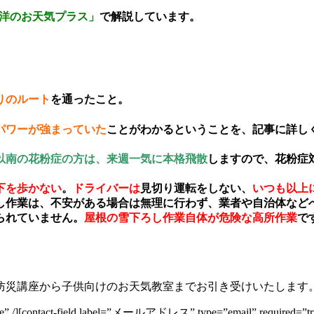
洋のお天気プラス」
で解説しています。
りのルート
を通ったこと。
パワーが強まっていた
ことがわかるということを、記事に詳し
以南の花粉症の方は、来週一気に本格飛散
しますので、花粉症
下を歩かない
。
ドライバーは
見切り運転をしない、
いつも以上
し作業は、不安がある場合は無理に行わず、業者や自治体など
られていません。
屋根の雪下ろし作業自体が危険な高所作業
で
防災講座から子供向けのお天気教室までお引き受けいたします
true” /][contact-field label=”メールアドレス” type=”email” required=”tr