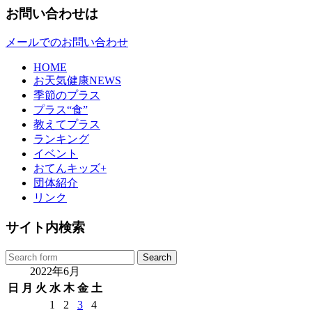
お問い合わせは
メールでのお問い合わせ
HOME
お天気健康NEWS
季節のプラス
プラス“食”
教えてプラス
ランキング
イベント
おてんキッズ+
団体紹介
リンク
サイト内検索
2022年6月
日
月
火
水
木
金
土
1
2
3
4