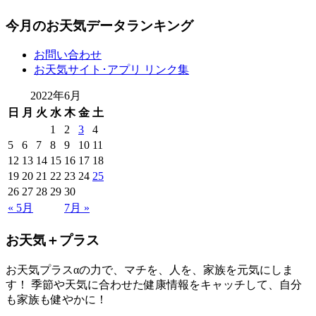
今月のお天気データランキング
お問い合わせ
お天気サイト･アプリ リンク集
2022年6月
日
月
火
水
木
金
土
1
2
3
4
5
6
7
8
9
10
11
12
13
14
15
16
17
18
19
20
21
22
23
24
25
26
27
28
29
30
« 5月
7月 »
お天気＋プラス
お天気プラスαの力で、マチを、人を、家族を元気にしま
す！ 季節や天気に合わせた健康情報をキャッチして、自分
も家族も健やかに！