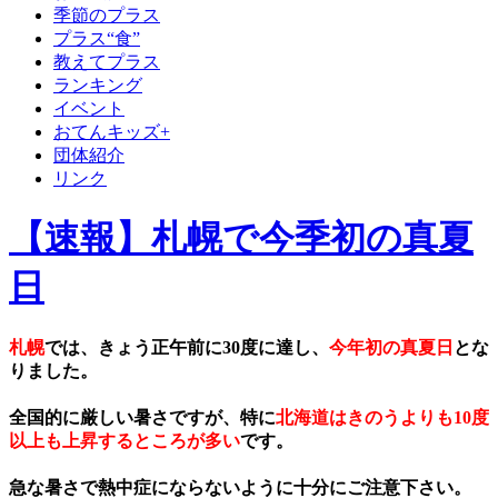
季節のプラス
プラス“食”
教えてプラス
ランキング
イベント
おてんキッズ+
団体紹介
リンク
【速報】札幌で今季初の真夏
日
札幌
では、きょう正午前に30度に達し、
今年初の真夏日
とな
りました。
全国的に厳しい暑さですが、特に
北海道はきのうよりも10度
以上も上昇するところが多い
です。
急な暑さで熱中症にならないように十分にご注意下さい。