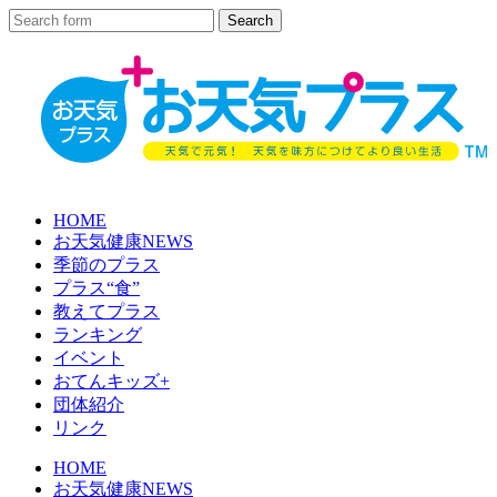
HOME
お天気健康NEWS
季節のプラス
プラス“食”
教えてプラス
ランキング
イベント
おてんキッズ+
団体紹介
リンク
HOME
お天気健康NEWS