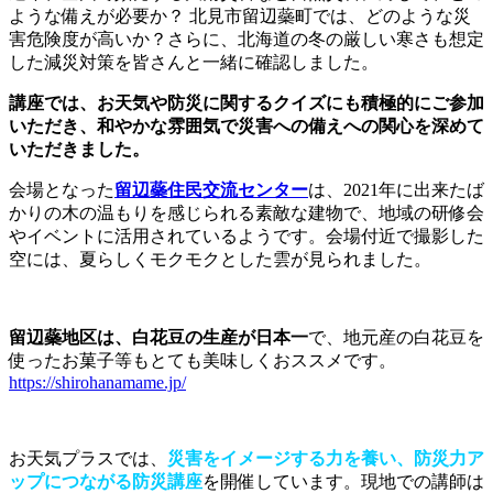
ような備えが必要か？ 北見市留辺蘂町では、どのような災
害危険度が高いか？さらに、北海道の冬の厳しい寒さも想定
した減災対策を皆さんと一緒に確認しました。
講座では、お天気や防災に関するクイズにも積極的にご参加
いただき、和やかな雰囲気で災害への備えへの関心を深めて
いただきました。
会場となった
留辺蘂住民交流センター
は、2021年に出来たば
かりの木の温もりを感じられる素敵な建物で、地域の研修会
やイベントに活用されているようです。会場付近で撮影した
空には、夏らしくモクモクとした雲が見られました。
留辺蘂地区は、白花豆の生産が日本一
で、地元産の白花豆を
使ったお菓子等もとても美味しくおススメです。
https://shirohanamame.jp/
お天気プラスでは、
災害をイメージする力を養い、防災力ア
ップにつながる防災講座
を開催しています。現地での講師は