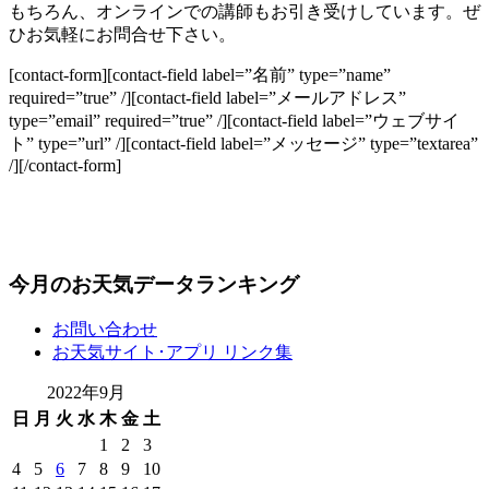
もちろん、オンラインでの講師もお引き受けしています。ぜ
ひお気軽にお問合せ下さい。
[contact-form][contact-field label=”名前” type=”name”
required=”true” /][contact-field label=”メールアドレス”
type=”email” required=”true” /][contact-field label=”ウェブサイ
ト” type=”url” /][contact-field label=”メッセージ” type=”textarea”
/][/contact-form]
今月のお天気データランキング
お問い合わせ
お天気サイト･アプリ リンク集
2022年9月
日
月
火
水
木
金
土
1
2
3
4
5
6
7
8
9
10