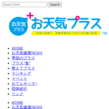
HOME
お天気健康NEWS
季節のプラス
プラス“食”
教えてプラス
ランキング
イベント
おてんキッズ+
団体紹介
リンク
HOME
お天気健康NEWS