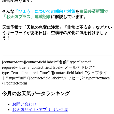
場合があります。
そんな
「ひょう」についての傾向と対策
を
農業共済新聞で
「お天気プラス」連載記事
に解説しています。
天気予報で「天気の急変に注意」「非常に不安定」などとい
うキーワードがある日は、空模様の変化に気を付けましょ
う！
[contact-form][contact-field label=”名前” type=”name”
required=”true” /][contact-field label=”メールアドレス”
type=”email” required=”true” /][contact-field label=”ウェブサイ
ト” type=”url” /][contact-field label=”メッセージ” type=”textarea”
/][/contact-form]
今月のお天気データランキング
お問い合わせ
お天気サイト･アプリ リンク集