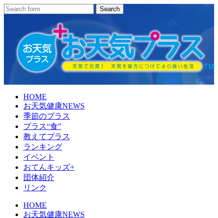
HOME
お天気健康NEWS
季節のプラス
プラス“食”
教えてプラス
ランキング
イベント
おてんキッズ+
団体紹介
リンク
HOME
お天気健康NEWS