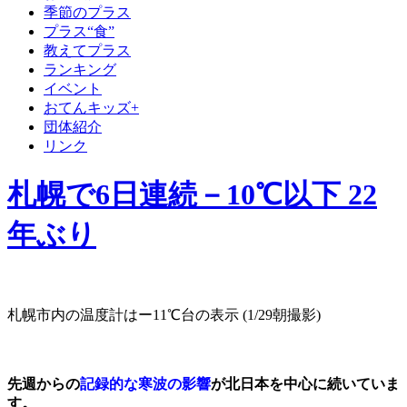
季節のプラス
プラス“食”
教えてプラス
ランキング
イベント
おてんキッズ+
団体紹介
リンク
札幌で6日連続－10℃以下 22
年ぶり
札幌市内の温度計はー11℃台の表示 (1/29朝撮影)
先週からの
記録的な寒波の影響
が北日本を中心に続いていま
す。