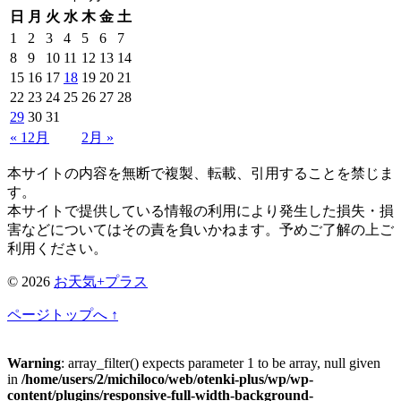
日
月
火
水
木
金
土
1
2
3
4
5
6
7
8
9
10
11
12
13
14
15
16
17
18
19
20
21
22
23
24
25
26
27
28
29
30
31
« 12月
2月 »
本サイトの内容を無断で複製、転載、引用することを禁じま
す。
本サイトで提供している情報の利用により発生した損失・損
害などについてはその責を負いかねます。予めご了解の上ご
利用ください。
© 2026
お天気+プラス
ページトップへ ↑
Warning
: array_filter() expects parameter 1 to be array, null given
in
/home/users/2/michiloco/web/otenki-plus/wp/wp-
content/plugins/responsive-full-width-background-