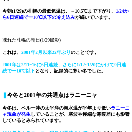
今朝(1/29)の札幌の最低気温は、－10.5℃まで下がり、
1/24か
ら6日連続でー10℃以下の冷え込み
が続いています。
凍れた札幌の朝日(1/29撮影)
これは、
2001年2月以来22年ぶり
のことです。
2001年は2/11~16に6日連続、さらに1/12~1/20にかけて9日連
続でー10℃以下
となり、記録的に寒い冬でした。
❚
今冬と2001年の共通点はラニーニャ
今冬は、ペルー沖の太平洋の海水温が平年より低い
ラニーニ
ャ現象が発生
していることが、寒波や極端な寒暖差にも影響
しているとみられています。