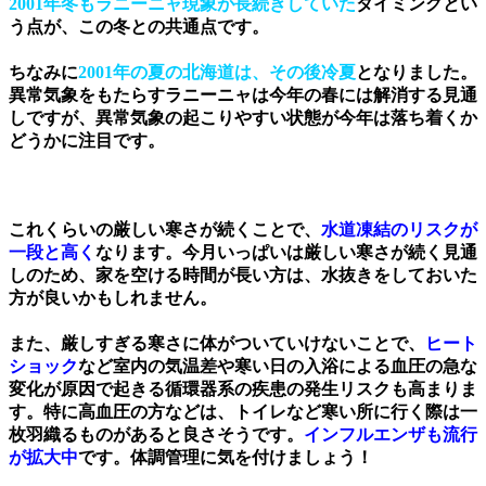
2001年冬もラニーニャ現象が長続きしていた
タイミングとい
う点が、この冬との共通点です。
ちなみに
2001年の夏の北海道は、その後冷夏
となりました。
異常気象をもたらすラニーニャは今年の春には解消する見通
しですが、異常気象の起こりやすい状態が今年は落ち着くか
どうかに注目です。
これくらいの厳しい寒さが続くことで、
水道凍結のリスクが
一段と高く
なります。今月いっぱいは厳しい寒さが続く見通
しのため、家を空ける時間が長い方は、水抜きをしておいた
方が良いかもしれません。
また、厳しすぎる寒さに体がついていけないことで、
ヒート
ショック
など室内の気温差や寒い日の入浴による血圧の急な
変化が原因で起きる循環器系の疾患の発生リスクも高まりま
す。特に高血圧の方などは、トイレなど寒い所に行く際は一
枚羽織るものがあると良さそうです。
インフルエンザも流行
が拡大中
です。体調管理に気を付けましょう！