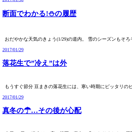
断面でわかる!⛄の履歴
おだやかな天気のきょう(1/29)の道内。 雪のシーズンもそ
2017/01/29
落花生で”冷え”は外
もうすぐ節分 豆まきの落花生には、寒い時期にピッタリの
2017/01/29
真冬の☂…その後が心配