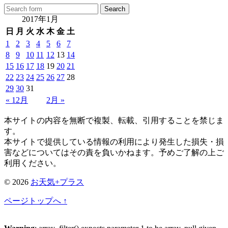
2017年1月
日
月
火
水
木
金
土
1
2
3
4
5
6
7
8
9
10
11
12
13
14
15
16
17
18
19
20
21
22
23
24
25
26
27
28
29
30
31
« 12月
2月 »
本サイトの内容を無断で複製、転載、引用することを禁じま
す。
本サイトで提供している情報の利用により発生した損失・損
害などについてはその責を負いかねます。予めご了解の上ご
利用ください。
© 2026
お天気+プラス
ページトップへ ↑