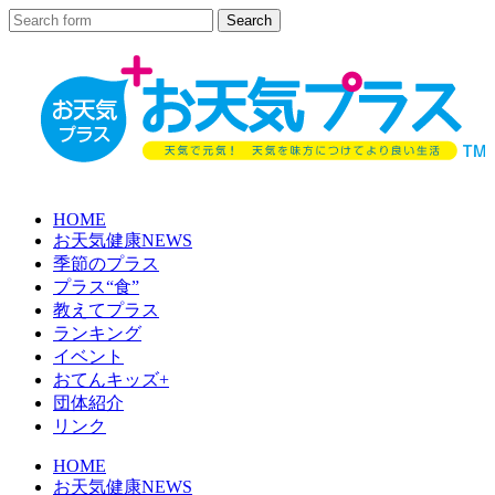
HOME
お天気健康NEWS
季節のプラス
プラス“食”
教えてプラス
ランキング
イベント
おてんキッズ+
団体紹介
リンク
HOME
お天気健康NEWS