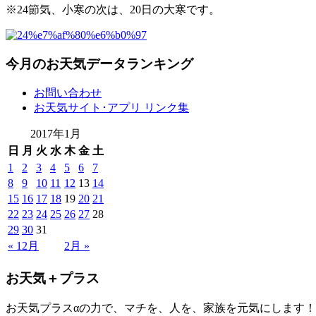
※24節気、小寒の次は、20日の大寒です。
今月のお天気データランキング
お問い合わせ
お天気サイト･アプリ リンク集
2017年1月
日
月
火
水
木
金
土
1
2
3
4
5
6
7
8
9
10
11
12
13
14
15
16
17
18
19
20
21
22
23
24
25
26
27
28
29
30
31
« 12月
2月 »
お天気＋プラス
お天気プラスαの力で、マチを、人を、家族を元気にします！