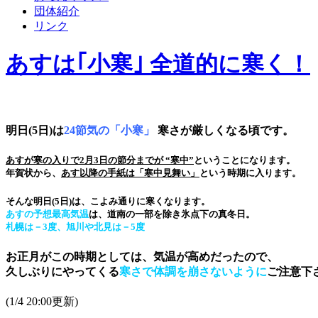
団体紹介
リンク
あすは｢小寒｣ 全道的に寒く！
明日(5日)は
24節気の「小寒」
寒さが厳しくなる頃です。
あすが寒の入りで2月3日の節分までが “寒中”
ということになります。
年賀状から、
あす以降の手紙は「寒中見舞い」
という時期に入ります。
そんな明日(5日)は、こよみ通りに寒くなります。
あすの予想最高気温
は、道南の一部を除き氷点下の真冬日。
札幌は－3度、旭川や北見は－5度
お正月がこの時期としては、気温が高めだったので、
久しぶりにやってくる
寒さで体調を崩さないように
ご注意下
(1/4 20:00更新)