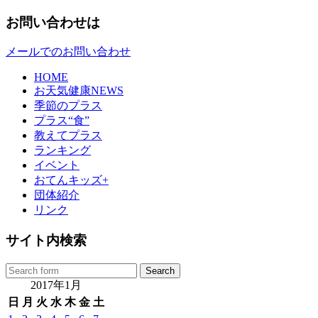
お問い合わせは
メールでのお問い合わせ
HOME
お天気健康NEWS
季節のプラス
プラス“食”
教えてプラス
ランキング
イベント
おてんキッズ+
団体紹介
リンク
サイト内検索
2017年1月
日
月
火
水
木
金
土