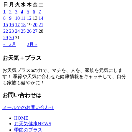
日
月
火
水
木
金
土
1
2
3
4
5
6
7
8
9
10
11
12
13
14
15
16
17
18
19
20
21
22
23
24
25
26
27
28
29
30
31
« 12月
2月 »
お天気＋プラス
お天気プラスαの力で、マチを、人を、家族を元気にしま
す！ 季節や天気に合わせた健康情報をキャッチして、自分
も家族も健やかに！
お問い合わせは
メールでのお問い合わせ
HOME
お天気健康NEWS
季節のプラス