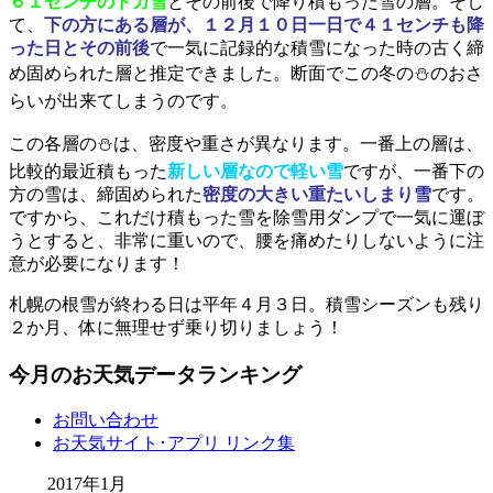
６１センチのドカ雪
とその前後で降り積もった雪の層。そし
て、
下の方にある層が、１２月１０日一日で４１センチも降
った日とその前後
で一気に記録的な積雪になった時の古く締
め固められた層と推定できました。断面でこの冬の⛄のおさ
らいが出来てしまうのです。
この各層の⛄は、密度や重さが異なります。一番上の層は、
比較的最近積もった
新しい層なので軽い雪
ですが、一番下の
方の雪は、締固められた
密度の大きい重たいしまり雪
です。
ですから、これだけ積もった雪を除雪用ダンプで一気に運ぼ
うとすると、非常に重いので、腰を痛めたりしないように注
意が必要になります！
札幌の根雪が終わる日は平年４月３日。積雪シーズンも残り
２か月、体に無理せず乗り切りましょう！
今月のお天気データランキング
お問い合わせ
お天気サイト･アプリ リンク集
2017年1月