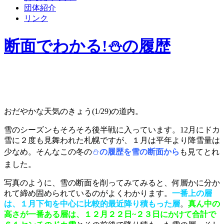
団体紹介
リンク
断面でわかる!⛄の履歴
おだやかな天気のきょう(1/29)の道内。
雪のシーズンもそろそろ後半戦に入っています。12月にドカ
雪に２度も見舞われた札幌ですが、１月は平年より降雪量は
少なめ。そんなこの冬の
⛄
の履歴を雪の断面から
も見てとれ
ました。
写真のように、雪の断面を削ってみてみると、何層かに分か
れて締め固められているのがよくわかります。
一番上の層
は、１月下旬を中心に比較的最近降り積もった層
。
真ん中の
高さが一番ある層は、１２月２２日~２３日にかけて合計で