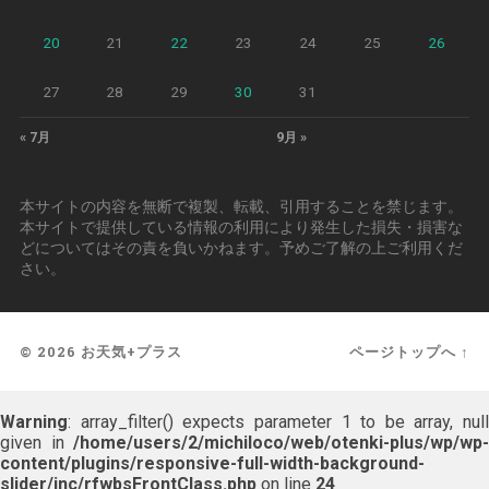
20
21
22
23
24
25
26
27
28
29
30
31
« 7月
9月 »
本サイトの内容を無断で複製、転載、引用することを禁じます。
本サイトで提供している情報の利用により発生した損失・損害な
どについてはその責を負いかねます。予めご了解の上ご利用くだ
さい。
© 2026
お天気+プラス
ページトップへ ↑
Warning
: array_filter() expects parameter 1 to be array, null
given in
/home/users/2/michiloco/web/otenki-plus/wp/wp-
content/plugins/responsive-full-width-background-
slider/inc/rfwbsFrontClass.php
on line
24