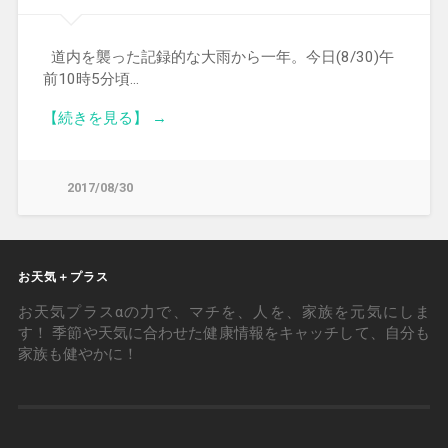
道内を襲った記録的な大雨から一年。今日(8/30)午
前10時5分頃…
【続きを見る】 →
2017/08/30
お天気＋プラス
お天気プラスαの力で、マチを、人を、家族を元気にしま
す！ 季節や天気に合わせた健康情報をキャッチして、自分も
家族も健やかに！