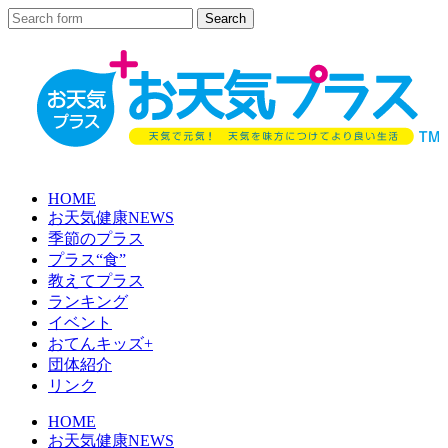
HOME
お天気健康NEWS
季節のプラス
プラス“食”
教えてプラス
ランキング
イベント
おてんキッズ+
団体紹介
リンク
HOME
お天気健康NEWS