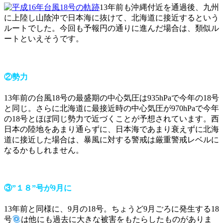
13年前も沖縄付近を通過後、九州
に上陸し山陰沖で日本海に抜けて、北海道に接近するという
ルートでした。今回も予報円の通りに進んだ場合は、類似ル
ートといえそうです。
②勢力
13年前の台風18号の最盛期の中心気圧は935hPaで今年の18号
と同じ。さらに北海道に最接近時の中心気圧が970hPaで今年
の18号とほぼ同じ勢力で近づくことが予想されています。西
日本の陸地をあまり通らずに、日本海であまり衰えずに北海
道に接近した場合は、暴風に対する警戒は厳重警戒レベルに
なるかもしれません。
③”１８”号が9月に
13年前と同様に、9月の18号。ちょうど9月ごろに発生する18
号
は他にも過去に大きな被害をもたらしたものがありま