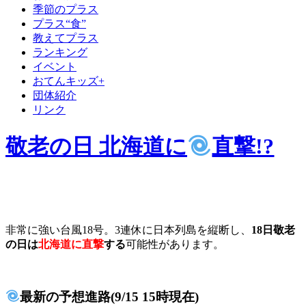
季節のプラス
プラス“食”
教えてプラス
ランキング
イベント
おてんキッズ+
団体紹介
リンク
敬老の日 北海道に
直撃!?
非常に強い台風18号。3連休に日本列島を縦断し、
18日敬老
の日は
北海道に直撃
する
可能性があります。
最新の予想進路
(9/15 15時現在)