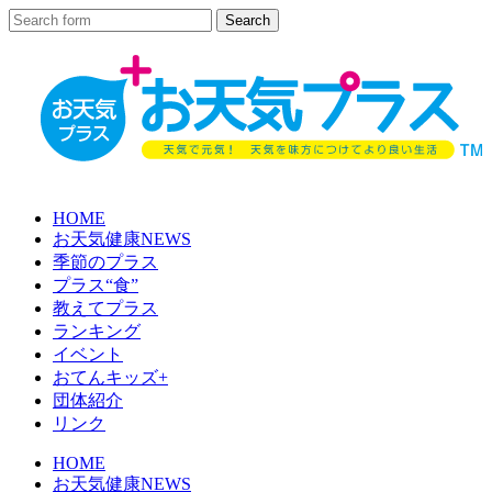
HOME
お天気健康NEWS
季節のプラス
プラス“食”
教えてプラス
ランキング
イベント
おてんキッズ+
団体紹介
リンク
HOME
お天気健康NEWS