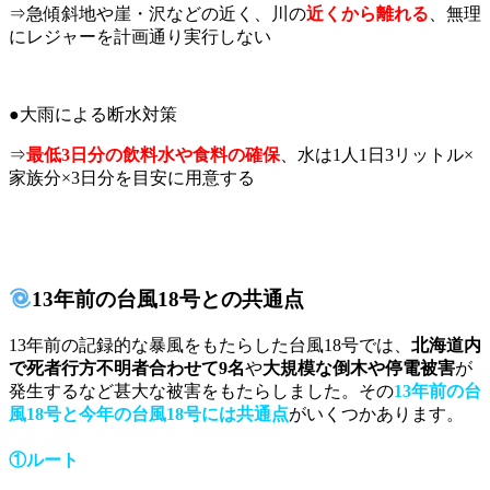
⇒急傾斜地や崖・沢などの近く、川の
近くから離れる
、無理
にレジャーを計画通り実行しない
●大雨による断水対策
⇒
最低3日分の飲料水や食料の確保
、水は1人1日3リットル×
家族分×3日分を目安に用意する
13年前の台風18号との共通点
13年前の記録的な暴風をもたらした台風18号では、
北海道内
で死者行方不明者合わせて9名
や
大規模な倒木や停電被害
が
発生するなど甚大な被害をもたらしました。その
13年前の台
風18号と今年の台風18号には共通点
がいくつかあります。
①ルート