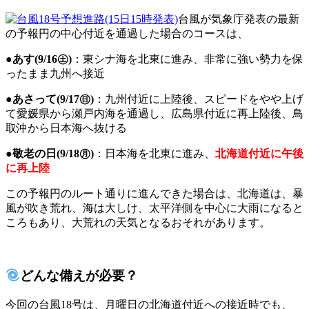
台風が気象庁発表の最新
の予報円の中心付近を通過した場合のコースは、
●
あす(9/16㊏)
：東シナ海を北東に進み、非常に強い勢力を保
ったまま九州へ接近
●
あさって(9/17㊐)
：九州付近に上陸後、スピードをやや上げ
て愛媛県から瀬戸内海を通過し、広島県付近に再上陸後、鳥
取沖から日本海へ抜ける
●
敬老の日(9/18㊊)
：日本海を北東に進み、
北海道付近に午後
に再上陸
この予報円のルート通りに進んできた場合は、北海道は、暴
風が吹き荒れ、海は大しけ、太平洋側を中心に大雨になると
ころもあり、大荒れの天気となるおそれがあります。
どんな備えが必要？
今回の台風18号は、月曜日の北海道付近への接近時でも、