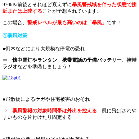
970hPa前後とそれほど衰えずに
暴風警戒域を伴った状態で接
近または上陸する
ことが予想されています。
この場合、
警戒レベルが最も高いのは「暴風」
です！
①暴風対策
●倒木などにより大規模な停電の恐れ
⇒
懐中電灯やランタン
、
携帯電話の予備バッテリー
、
携帯
ラジオ
などを準備しましょう！
●飛散物によるケガや住宅被害のおそれ
⇒
暴風警報の対象時間帯は外出を控える
、風に飛ばされや
すいものを片付けたり固定する