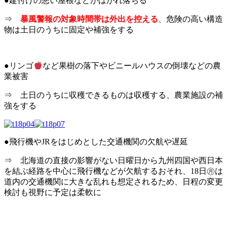
●建付けの悪い屋根などがはがれ落ちる
⇒
暴風警報の対象時間帯は外出を控える
、危険の高い構造
物は土日のうちに固定や補強をする
●リンゴ
など果樹の落下やビニールハウスの倒壊などの農
業被害
⇒ 土日のうちに収穫できるものは収穫する、農業施設の補
強をする
●飛行機やJRをはじめとした交通機関の欠航や遅延
⇒ 北海道の直接の影響がない日曜日から九州四国や西日本
を結ぶ経路を中心に飛行機などが欠航するおそれ、18日㊊は
道内の交通機関に大きな乱れも想定されるため、日程の変更
検討も視野に予定は柔軟に