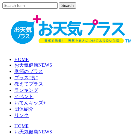
HOME
お天気健康NEWS
季節のプラス
プラス“食”
教えてプラス
ランキング
イベント
おてんキッズ+
団体紹介
リンク
HOME
お天気健康NEWS