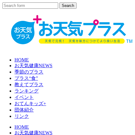
HOME
お天気健康NEWS
季節のプラス
プラス“食”
教えてプラス
ランキング
イベント
おてんキッズ+
団体紹介
リンク
HOME
お天気健康NEWS